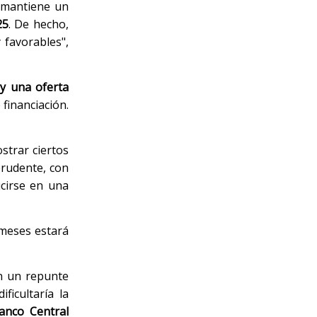
a mantiene un
25
. De hecho,
 favorables",
y una oferta
 financiación.
strar ciertos
prudente, con
cirse en una
 meses estará
en un repunte
ficultaría la
Banco Central