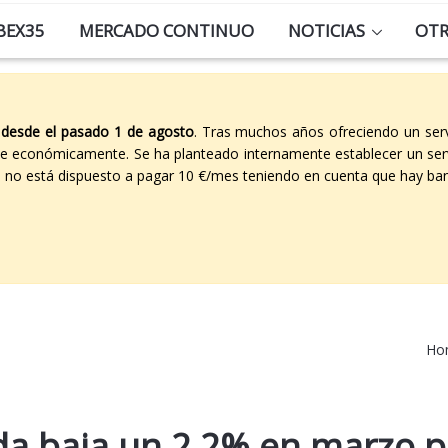
BEX35
MERCADO CONTINUO
NOTICIAS
OT
 desde el pasado 1 de agosto
. Tras muchos años ofreciendo un ser
able económicamente. Se ha planteado internamente establecer un ser
co no está dispuesto a pagar 10 €/mes teniendo en cuenta que hay ban
Ho
a baja un 2,2% en marzo p