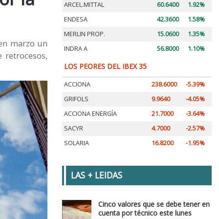
ARCEL.MITTAL
60.6400
1.92%
ENDESA
42.3600
1.58%
MERLIN PROP.
15.0600
1.35%
 en marzo un
INDRA A
56.8000
1.10%
 retrocesos,
LOS PEORES DEL IBEX 35
ACCIONA
238.6000
-5.39%
GRIFOLS
9.9640
-4.05%
ACCIONA ENERGÍA
21.7000
-3.64%
SACYR
4.7000
-2.57%
SOLARIA
16.8200
-1.95%
LAS + LEIDAS
Cinco valores que se debe tener en
cuenta por técnico este lunes