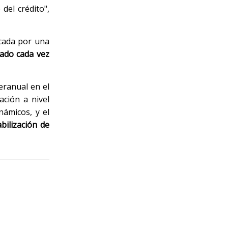
del crédito",
cada por una
ado cada vez
eranual en el
ación a nivel
námicos, y el
bilización de