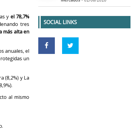
vas y
el 78,7%
SOCIAL LINKS
adenando tres
ra más alta en
s anuales, el
protegidas un
a (8,2%) y La
8,9%).
cto al mismo
o.