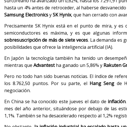
surcoreano ha avanzado un 0,62%, hasta los 7.291,91 punto
hasta un 4% antes de retroceder, al haberse desvanecido p
Samsung Electronics
y
SK Hynix
, que han cerrado con ava
Precisamente SK Hynix está en el punto de mira, y es 
semiconductores es máxima, y es que algunas inform
sobresuscripción de más de siete veces
. La demanda es gr
posibilidades que ofrece la inteligencia artificial (IA).
En Japón la tecnología también ha tenido un desempeñ
mientras que
Advantest
ha ganado un 5,86% y
Rakuten G
Pero no todo han sido buenas noticias. El índice de refer
los 8.762,50 puntos. Por su parte, el
Hang Seng
de Ho
negociación.
En China se ha conocido este jueves el dato de
inflación
mes del año anterior, situándose por debajo de las est
1,1%. También se ha desacelerado respecto al 1,2% regis
No obstante,
la inflación industrial ha escalado hasta 