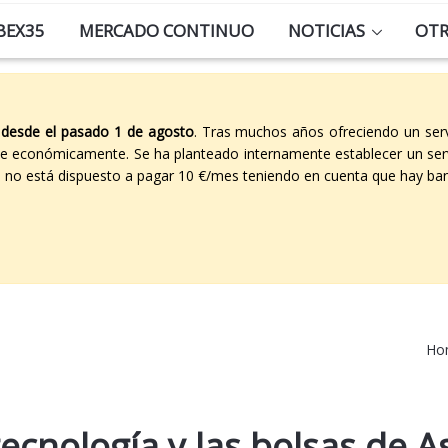
BEX35
MERCADO CONTINUO
NOTICIAS
OT
 desde el pasado 1 de agosto
. Tras muchos años ofreciendo un ser
able económicamente. Se ha planteado internamente establecer un ser
co no está dispuesto a pagar 10 €/mes teniendo en cuenta que hay ban
Ho
ecnología y las bolsas de A