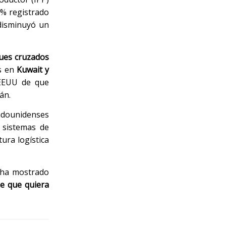
9% registrado
 disminuyó un
ues cruzados
s en
Kuwait y
 EEUU de que
án.
tadounidenses
n sistemas de
tura logística
, ha mostrado
e que quiera