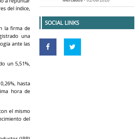
do a repuntar
s del índice,
SOCIAL LINKS
n la firma de
gistrado una
ogía ante las
do un 5,51%,
 0,26%, hasta
tima hora de
con el mismo
ecimiento del
roductor (IPP)