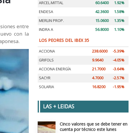
ARCEL.MITTAL
60.6400
1.92%
ENDESA
42.3600
1.58%
MERLIN PROP.
15.0600
1.35%
nsiones entre
INDRA A
56.8000
1.10%
nuevo con la
LOS PEORES DEL IBEX 35
japonesa.
ACCIONA
238.6000
-5.39%
GRIFOLS
9.9640
-4.05%
ACCIONA ENERGÍA
21.7000
-3.64%
SACYR
4.7000
-2.57%
SOLARIA
16.8200
-1.95%
LAS + LEIDAS
Cinco valores que se debe tener en
cuenta por técnico este lunes