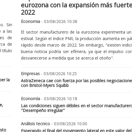
eurozona con la expansión más fuert
2022
Economia
- 03/08/2026 10:38
o. Sin
 a las
El sector manufacturero de la eurozona experimenta un 
nes de
estival. Según el índice PMI, la producción aumenta en jul
rca de
rápido desde marzo de 2022. Sin embargo, "existen indic
 título
buena noticia podría ser efímera, ya que el impulso cor
desvanecerse a medida que se acerca el otoño".
Empresas
- 03/08/2026 10:25
er la
AstraZeneca cae con fuerza por las posibles negociacione
con Bristol-Myers Squibb
Economía
- 03/08/2026 10:18
e,
Las condiciones siguen débiles en el sector manufacturer
"Desempeño irregular"
Análisis tecnico
- 03/08/2026 10:00
osto
Esperando el final del movimiento lateral en este valor del