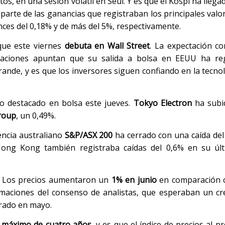
s, en una sesión volátil en Seúl. Y es que el Kospi ha llega
arte de las ganancias que registraban los principales valore
nces del 0,18% y de más del 5%, respectivamente.
que este viernes
debuta en Wall Street
. La expectación co
aciones apuntan que su salida a bolsa en EEUU ha re
ande, y es que los inversores siguen confiando en la tecnol
o destacado en bolsa este jueves.
Tokyo Electron
ha subi
roup
, un 0,49%.
encia australiano
S&P/ASX 200
ha cerrado con una caída del
ng Kong también registraba caídas del 0,6% en su úl
. Los precios aumentaron un
1% en junio
en comparación 
imaciones del consenso de analistas, que esperaban un cr
trado en mayo.
un máximo de cuatro años
, y es que el índice de precios al p