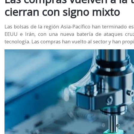
cierran con signo mixto
Las bolsas de la región Asia-Pacífico han terminado es
EEUU e Irán, con una nueva batería de ataques cruz
tecnología. Las compras han vuelto al sector y han prop