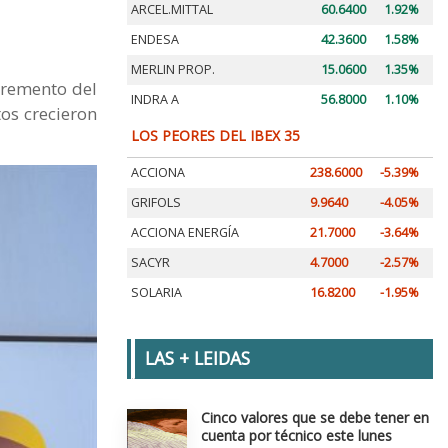
ARCEL.MITTAL
60.6400
1.92%
ENDESA
42.3600
1.58%
MERLIN PROP.
15.0600
1.35%
ncremento del
INDRA A
56.8000
1.10%
tos crecieron
LOS PEORES DEL IBEX 35
ACCIONA
238.6000
-5.39%
GRIFOLS
9.9640
-4.05%
ACCIONA ENERGÍA
21.7000
-3.64%
SACYR
4.7000
-2.57%
SOLARIA
16.8200
-1.95%
LAS + LEIDAS
Cinco valores que se debe tener en
cuenta por técnico este lunes