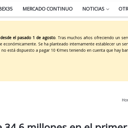
BEX35
MERCADO CONTINUO
NOTICIAS
OT
 desde el pasado 1 de agosto
. Tras muchos años ofreciendo un ser
able económicamente. Se ha planteado internamente establecer un ser
co no está dispuesto a pagar 10 €/mes teniendo en cuenta que hay ban
Ho
e 34,6 millones en el primer