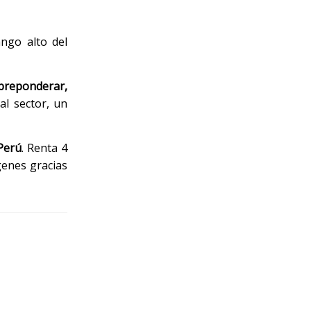
ango alto del
breponderar,
al sector, un
 Perú
. Renta 4
genes gracias