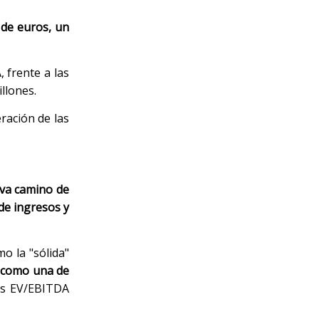
 de euros, un
 frente a las
illones.
ración de las
"va camino de
de ingresos y
o la "sólida"
a como una de
ces EV/EBITDA