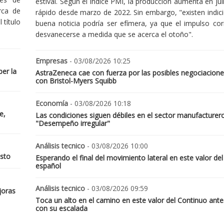
estival. Según el índice PMI, la producción aumenta en jul
rca de
rápido desde marzo de 2022. Sin embargo, "existen indic
 título
buena noticia podría ser efímera, ya que el impulso cor
desvanecerse a medida que se acerca el otoño".
Empresas
- 03/08/2026 10:25
er la
AstraZeneca cae con fuerza por las posibles negociacione
con Bristol-Myers Squibb
Economía
- 03/08/2026 10:18
e,
Las condiciones siguen débiles en el sector manufacturer
"Desempeño irregular"
Análisis tecnico
- 03/08/2026 10:00
osto
Esperando el final del movimiento lateral en este valor del
español
Análisis tecnico
- 03/08/2026 09:59
joras
Toca un alto en el camino en este valor del Continuo ante
con su escalada