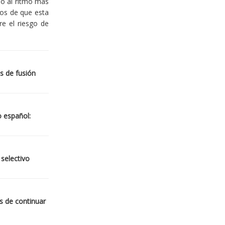
io al ritmo más
ios de que esta
re el riesgo de
s de fusión
o español:
 selectivo
s de continuar