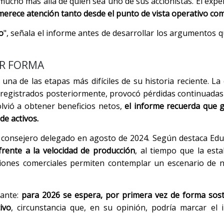
mucho más allá de quién sea uno de sus accionistas. El expe
rece atención tanto desde el punto de vista operativo com
o
", señala el informe antes de desarrollar los argumentos 
AR FORMA
na de las etapas más difíciles de su historia reciente. La c
 registrados posteriormente, provocó pérdidas continuadas 
lvió a obtener beneficios netos,
el informe recuerda que 
de activos.
 consejero delegado en agosto de 2024. Según destaca Edu
 frente a la velocidad de producción
, al tiempo que la esta
iones comerciales permiten contemplar un escenario de n
nante:
para 2026 se espera, por primera vez de forma sost
ivo
, circunstancia que, en su opinión, podría marcar el 