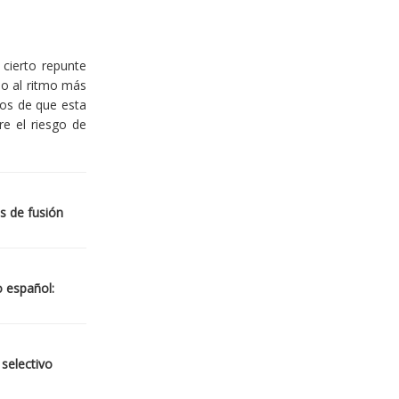
cierto repunte
io al ritmo más
ios de que esta
re el riesgo de
s de fusión
o español:
 selectivo