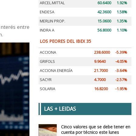
ARCEL.MITTAL
60.6400
1.92%
ENDESA
42.3600
1.58%
MERLIN PROP.
15.0600
1.35%
nterés entre
INDRA A
56.8000
1.10%
n.
LOS PEORES DEL IBEX 35
ACCIONA
238.6000
-5.39%
GRIFOLS
9.9640
-4.05%
ACCIONA ENERGÍA
21.7000
-3.64%
SACYR
4.7000
-2.57%
SOLARIA
16.8200
-1.95%
LAS + LEIDAS
Cinco valores que se debe tener en
cuenta por técnico este lunes