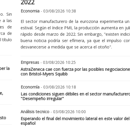
2022
Economia
- 03/08/2026 10:38
o. Sin
 a las
El sector manufacturero de la eurozona experimenta un 
nes de
estival. Según el índice PMI, la producción aumenta en jul
rca de
rápido desde marzo de 2022. Sin embargo, "existen indic
 título
buena noticia podría ser efímera, ya que el impulso cor
desvanecerse a medida que se acerca el otoño".
Empresas
- 03/08/2026 10:25
er la
AstraZeneca cae con fuerza por las posibles negociacione
con Bristol-Myers Squibb
Economía
- 03/08/2026 10:18
e,
Las condiciones siguen débiles en el sector manufacturer
"Desempeño irregular"
Análisis tecnico
- 03/08/2026 10:00
osto
Esperando el final del movimiento lateral en este valor del
español