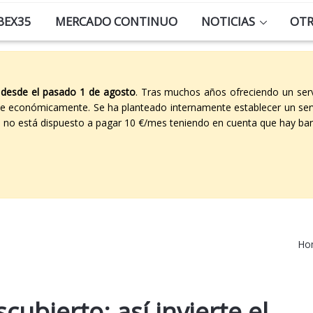
BEX35
MERCADO CONTINUO
NOTICIAS
OT
 desde el pasado 1 de agosto
. Tras muchos años ofreciendo un ser
able económicamente. Se ha planteado internamente establecer un ser
co no está dispuesto a pagar 10 €/mes teniendo en cuenta que hay ban
Ho
ubierto: así invierte el