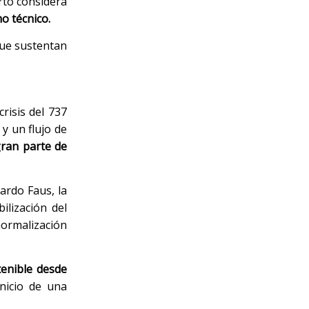
rto considera
o técnico.
que sustentan
risis del 737
y un flujo de
gran parte de
ardo Faus, la
bilización del
ormalización
enible desde
inicio de una