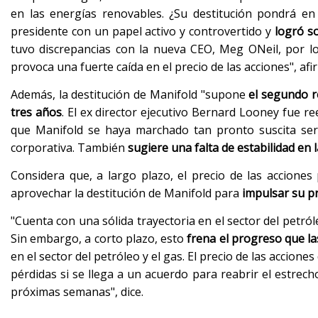
en las energías renovables. ¿Su destitución pondrá en 
presidente con un papel activo y controvertido y
logró s
tuvo discrepancias con la nueva CEO, Meg ONeil, por lo 
provoca una fuerte caída en el precio de las acciones", afi
Además, la destitución de Manifold "supone
el segundo r
tres años
. El ex director ejecutivo Bernard Looney fue r
que Manifold se haya marchado tan pronto suscita seri
corporativa. También
sugiere una falta de estabilidad en
Considera que, a largo plazo, el precio de las accione
aprovechar la destitución de Manifold para
impulsar su p
"Cuenta con una sólida trayectoria en el sector del petró
Sin embargo, a corto plazo, esto
frena el progreso que l
en el sector del petróleo y el gas. El precio de las accio
pérdidas si se llega a un acuerdo para reabrir el estrech
próximas semanas", dice.