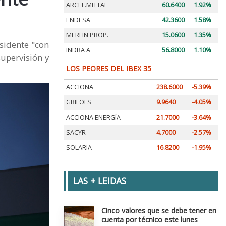
ARCEL.MITTAL
60.6400
1.92%
ENDESA
42.3600
1.58%
MERLIN PROP.
15.0600
1.35%
sidente "con
INDRA A
56.8000
1.10%
upervisión y
LOS PEORES DEL IBEX 35
ACCIONA
238.6000
-5.39%
GRIFOLS
9.9640
-4.05%
ACCIONA ENERGÍA
21.7000
-3.64%
SACYR
4.7000
-2.57%
SOLARIA
16.8200
-1.95%
LAS + LEIDAS
Cinco valores que se debe tener en
cuenta por técnico este lunes