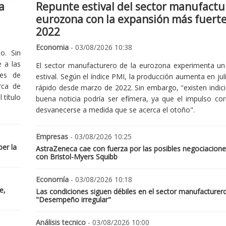
a
Repunte estival del sector manufactu
eurozona con la expansión más fuert
2022
Economia
- 03/08/2026 10:38
o. Sin
 a las
El sector manufacturero de la eurozona experimenta un 
nes de
estival. Según el índice PMI, la producción aumenta en jul
rca de
rápido desde marzo de 2022. Sin embargo, "existen indic
 título
buena noticia podría ser efímera, ya que el impulso cor
desvanecerse a medida que se acerca el otoño".
Empresas
- 03/08/2026 10:25
er la
AstraZeneca cae con fuerza por las posibles negociacione
con Bristol-Myers Squibb
Economía
- 03/08/2026 10:18
e,
Las condiciones siguen débiles en el sector manufacturer
"Desempeño irregular"
Análisis tecnico
- 03/08/2026 10:00