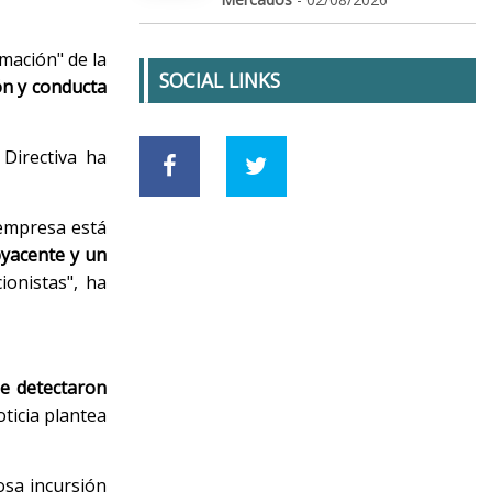
mación" de la
SOCIAL LINKS
ón y conducta
Directiva ha
 empresa está
byacente y un
ionistas", ha
e detectaron
oticia plantea
osa incursión