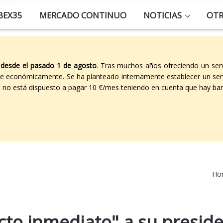
BEX35
MERCADO CONTINUO
NOTICIAS
OT
 desde el pasado 1 de agosto
. Tras muchos años ofreciendo un ser
able económicamente. Se ha planteado internamente establecer un ser
co no está dispuesto a pagar 10 €/mes teniendo en cuenta que hay ban
Ho
ecto inmediato" a su presid