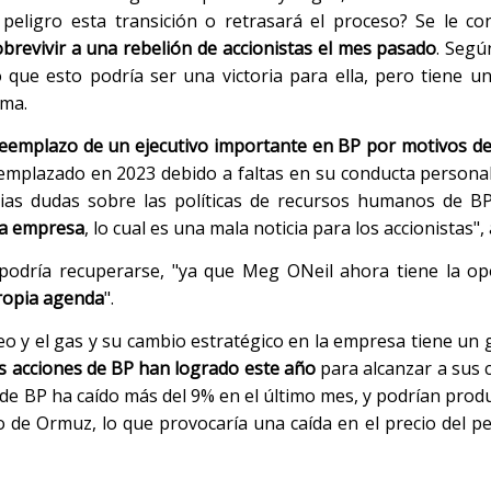
peligro esta transición o retrasará el proceso? Se le c
obrevivir a una rebelión de accionistas el mes pasado
. Segú
que esto podría ser una victoria para ella, pero tiene un
rma.
eemplazo de un ejecutivo importante en BP por motivos de
eemplazado en 2023 debido a faltas en su conducta personal
as dudas sobre las políticas de recursos humanos de BP 
 la empresa
, lo cual es una mala noticia para los accionistas",
s podría recuperarse, "ya que Meg ONeil ahora tiene la o
ropia agenda
".
leo y el gas y su cambio estratégico en la empresa tiene un 
as acciones de BP han logrado este año
para alcanzar a sus
nes de BP ha caído más del 9% en el último mes, y podrían pro
o de Ormuz, lo que provocaría una caída en el precio del pe