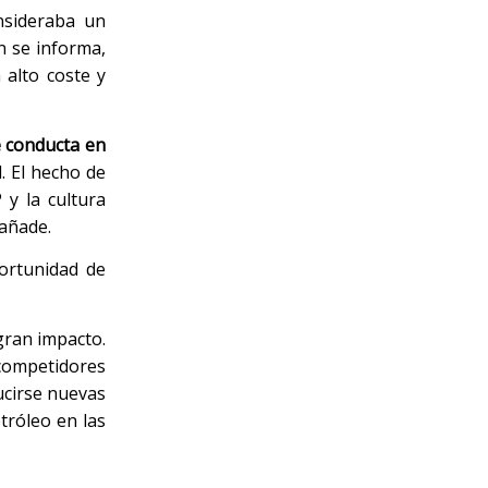
onsideraba un
n se informa,
 alto coste y
 conducta en
. El hecho de
y la cultura
 añade.
portunidad de
gran impacto.
 competidores
ducirse nuevas
tróleo en las