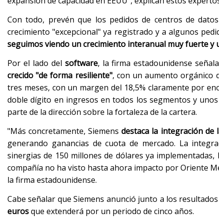
expansión de capacidad en EEUU", explican estos expertos
Con todo, prevén que los pedidos de centros de dato
crecimiento "excepcional" ya registrado y a algunos pedi
seguimos viendo un crecimiento interanual muy fuerte y 
Por el lado del
software
, la firma estadounidense señala 
crecido "de forma resiliente"
, con un aumento orgánico de
tres meses, con un margen del 18,5% claramente por enc
doble dígito en ingresos en todos los segmentos y unos
parte de la dirección sobre la fortaleza de la cartera.
"Más concretamente, Siemens
destaca la integración de 
generando ganancias de cuota de mercado. La integrac
sinergias de 150 millones de dólares ya implementadas, 
compañía no ha visto hasta ahora impacto por Oriente Medi
la firma estadounidense.
Cabe señalar que Siemens anunció junto a los resultado
euros
que extenderá por un periodo de cinco años.