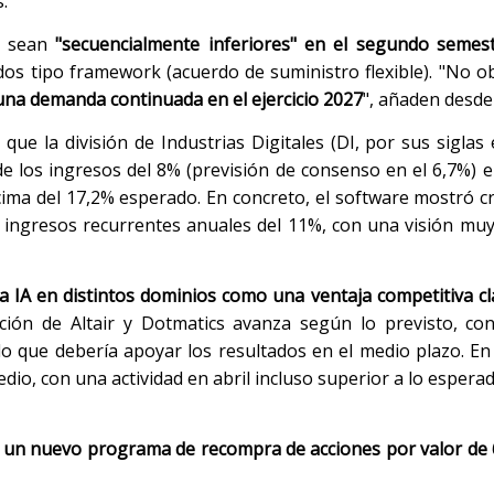
.
s sean
"secuencialmente inferiores"
en el segundo semes
dos tipo framework (acuerdo de suministro flexible). "No o
una demanda continuada en el ejercicio 2027
", añaden desde
que la división de Industrias Digitales (DI, por sus siglas 
 los ingresos del 8% (previsión de consenso en el 6,7%) e
ima del 17,2% esperado. En concreto, el software mostró c
 ingresos recurrentes anuales del 11%, con una visión muy
la IA en distintos dominios como una ventaja competitiva cl
ión de Altair y Dotmatics avanza según lo previsto, co
lo que debería apoyar los resultados en el medio plazo. En
o, con una actividad en abril incluso superior a lo esperad
s
un nuevo programa de recompra de acciones por valor de 