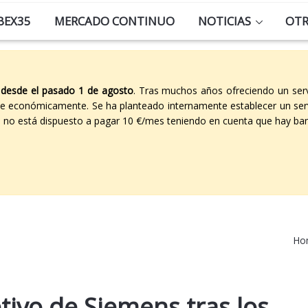
BEX35
MERCADO CONTINUO
NOTICIAS
OT
 desde el pasado 1 de agosto
. Tras muchos años ofreciendo un ser
able económicamente. Se ha planteado internamente establecer un ser
co no está dispuesto a pagar 10 €/mes teniendo en cuenta que hay ban
Ho
tivo de Siemens tras los