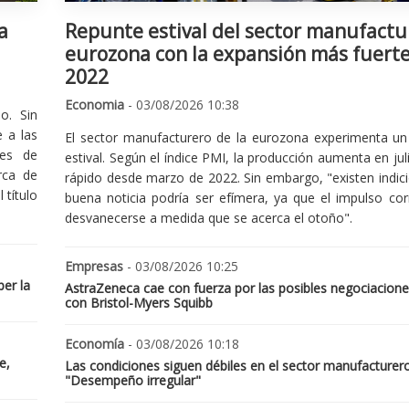
a
Repunte estival del sector manufactu
eurozona con la expansión más fuert
2022
Economia
- 03/08/2026 10:38
o. Sin
 a las
El sector manufacturero de la eurozona experimenta un 
nes de
estival. Según el índice PMI, la producción aumenta en jul
rca de
rápido desde marzo de 2022. Sin embargo, "existen indic
 título
buena noticia podría ser efímera, ya que el impulso cor
desvanecerse a medida que se acerca el otoño".
Empresas
- 03/08/2026 10:25
er la
AstraZeneca cae con fuerza por las posibles negociacione
con Bristol-Myers Squibb
Economía
- 03/08/2026 10:18
e,
Las condiciones siguen débiles en el sector manufacturer
"Desempeño irregular"