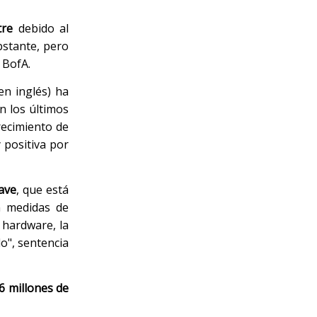
tre
debido al
bstante, pero
 BofA.
en inglés) ha
n los últimos
recimiento de
 positiva por
ave
, que está
n medidas de
 hardware, la
o", sentencia
6 millones de