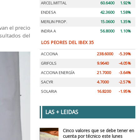
ARCEL.MITTAL
60.6400
1.92%
ENDESA
42.3600
1.58%
MERLIN PROP.
15.0600
1.35%
van el precio
INDRA A
56.8000
1.10%
sultados del
LOS PEORES DEL IBEX 35
ACCIONA
238.6000
-5.39%
GRIFOLS
9.9640
-4.05%
ACCIONA ENERGÍA
21.7000
-3.64%
SACYR
4.7000
-2.57%
SOLARIA
16.8200
-1.95%
LAS + LEIDAS
Cinco valores que se debe tener en
cuenta por técnico este lunes