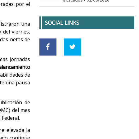
eradas por el
SOCIAL LINKS
gistraron una
 del viernes,
idas netas de
imas jornadas
palancamiento
abilidades de
nte una pausa
blicación de
FOMC) del mes
 Federal.
ne elevada la
cado continúe