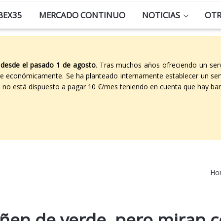
BEX35
MERCADO CONTINUO
NOTICIAS
OT
 desde el pasado 1 de agosto
. Tras muchos años ofreciendo un ser
able económicamente. Se ha planteado internamente establecer un ser
co no está dispuesto a pagar 10 €/mes teniendo en cuenta que hay ban
Ho
 tiñen de verde, pero miran 