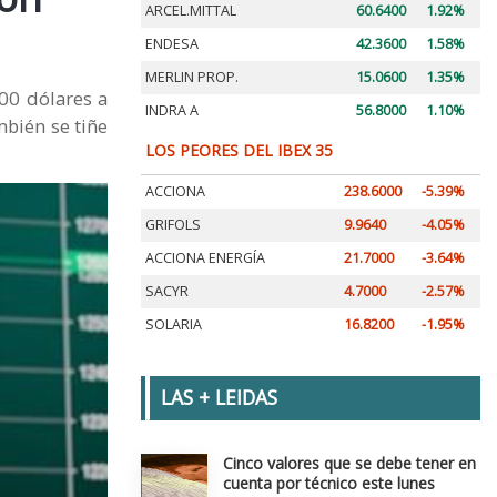
ARCEL.MITTAL
60.6400
1.92%
ENDESA
42.3600
1.58%
MERLIN PROP.
15.0600
1.35%
00 dólares a
INDRA A
56.8000
1.10%
mbién se tiñe
LOS PEORES DEL IBEX 35
ACCIONA
238.6000
-5.39%
GRIFOLS
9.9640
-4.05%
ACCIONA ENERGÍA
21.7000
-3.64%
SACYR
4.7000
-2.57%
SOLARIA
16.8200
-1.95%
LAS + LEIDAS
Cinco valores que se debe tener en
cuenta por técnico este lunes