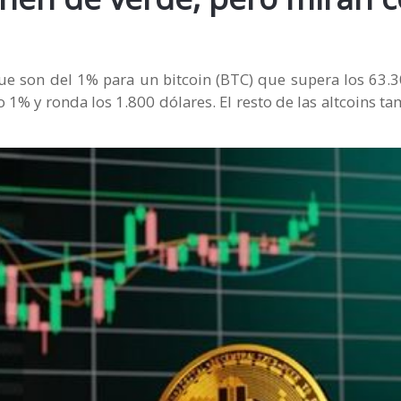
ue son del 1% para un bitcoin (BTC) que supera los 63.3
 1% y ronda los 1.800 dólares. El resto de las altcoins ta