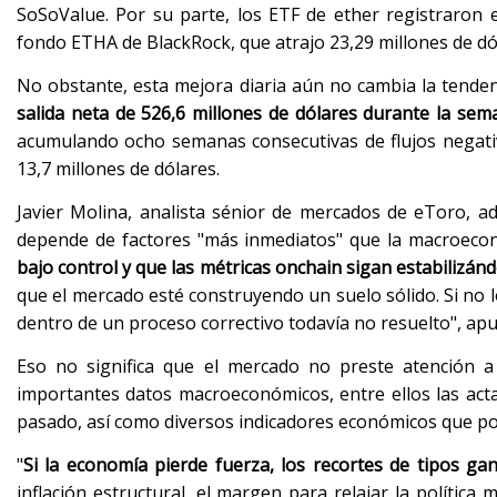
SoSoValue. Por su parte, los ETF de ether registraron 
fondo ETHA de BlackRock, que atrajo 23,29 millones de dó
No obstante, esta mejora diaria aún no cambia la tenden
salida neta de 526,6 millones de dólares durante la se
acumulando ocho semanas consecutivas de flujos negativ
13,7 millones de dólares.
Javier Molina, analista sénior de mercados de eToro, a
depende de factores "más inmediatos" que la macroec
bajo control y que las métricas onchain sigan estabilizán
que el mercado esté construyendo un suelo sólido. Si no 
dentro de un proceso correctivo todavía no resuelto", apu
Eso no significa que el mercado no preste atención 
importantes datos macroeconómicos, entre ellos las act
pasado, así como diversos indicadores económicos que pod
"
Si la economía pierde fuerza, los recortes de tipos g
inflación estructural, el margen para relajar la polític