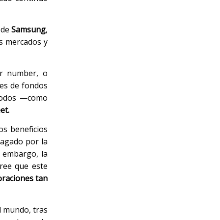
s de
Samsung
,
os mercados y
er number, o
res de fondos
eriodos —como
et.
os beneficios
pagado por la
n embargo, la
cree que este
oraciones tan
el mundo, tras