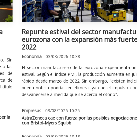
a
Repunte estival del sector manufactu
eurozona con la expansión más fuert
2022
Economia
- 03/08/2026 10:38
o. Sin
 a las
El sector manufacturero de la eurozona experimenta un 
nes de
estival. Según el índice PMI, la producción aumenta en jul
rca de
rápido desde marzo de 2022. Sin embargo, "existen indic
 título
buena noticia podría ser efímera, ya que el impulso cor
desvanecerse a medida que se acerca el otoño".
Empresas
- 03/08/2026 10:25
er la
AstraZeneca cae con fuerza por las posibles negociacione
con Bristol-Myers Squibb
Economía
- 03/08/2026 10:18