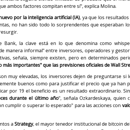
e ambos factores compitan entre sí", explica Molina.
uevo por la inteligencia artificial (IA)
, ya que los resultado
ntas, no han sido todo lo sorprendentes que esperaban l
resurgir.
ote Bank, la clave está en lo que denomina como whisp
ula "de manera informal" entre inversores, operadores y gesto
tativas, señala, siempre existen, pero en determinados p
o más importantes" que las previsiones oficiales de Wall Stre
on muy elevadas, los inversores dejen de preguntarse si l
temente buenos como para justificar el precio que ya han 
car por 19 el beneficio es un resultado extraordinario. Si
eces durante el último año
", señala Ozkardeskaya, quien 
on cumplir o superar lo esperado" para las acciones con
val
entos a
Strategy
, el mayor tenedor institucional de bitcoin d