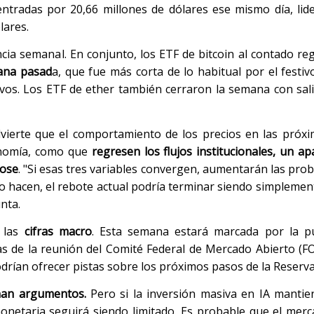
entradas por 20,66 millones de dólares ese mismo día, lid
lares.
cia semanal. En conjunto, los ETF de bitcoin al contado re
mana pasad
a, que fue más corta de lo habitual por el festivo
os. Los ETF de ether también cerraron la semana con sal
dvierte que el comportamiento de los precios en las próx
onomía, como que
regresen los flujos institucionales, un a
dose
. "Si esas tres variables convergen, aumentarán las prob
lo hacen, el rebote actual podría terminar siendo simpleme
nta.
a las
cifras
macro
. Esta semana estará marcada por la pu
as de la reunión del Comité Federal de Mercado Abierto (
rían ofrecer pistas sobre los próximos pasos de la Reserva
anan argumentos.
Pero si la inversión masiva en IA mantie
a monetaria seguirá siendo limitado. Es probable que el mer