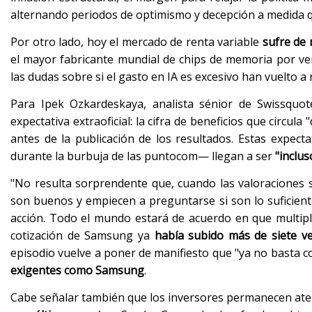
alternando periodos de optimismo y decepción a medida qu
Por otro lado, hoy el mercado de renta variable
sufre de n
el mayor fabricante mundial de chips de memoria por ve
las dudas sobre si el gasto en IA es excesivo han vuelto a 
Para Ipek Ozkardeskaya, analista sénior de Swissqu
expectativa extraoficial: la cifra de beneficios que circ
antes de la publicación de los resultados. Estas expec
durante la burbuja de las puntocom— llegan a ser
"inclus
"No resulta sorprendente que, cuando las valoraciones s
son buenos y empiecen a preguntarse si son lo suficien
acción. Todo el mundo estará de acuerdo en que multipli
cotización de Samsung ya
había subido más de siete v
episodio vuelve a poner de manifiesto que "ya no basta c
exigentes como Samsung
.
Cabe señalar también que los inversores permanecen at