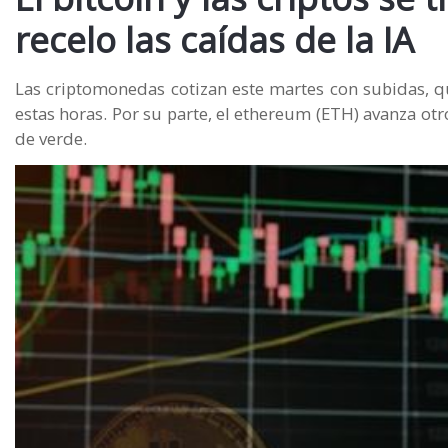
recelo las caídas de la IA
Las criptomonedas cotizan este martes con subidas, q
estas horas. Por su parte, el ethereum (ETH) avanza otro
de verde.