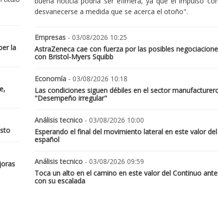
buena noticia podría ser efímera, ya que el impulso cor
desvanecerse a medida que se acerca el otoño".
Empresas
- 03/08/2026 10:25
er la
AstraZeneca cae con fuerza por las posibles negociacione
con Bristol-Myers Squibb
Economía
- 03/08/2026 10:18
e,
Las condiciones siguen débiles en el sector manufacturer
"Desempeño irregular"
Análisis tecnico
- 03/08/2026 10:00
osto
Esperando el final del movimiento lateral en este valor del
español
Análisis tecnico
- 03/08/2026 09:59
joras
Toca un alto en el camino en este valor del Continuo ante
con su escalada