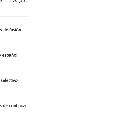
re el riesgo de
s de fusión
o español:
 selectivo
s de continuar