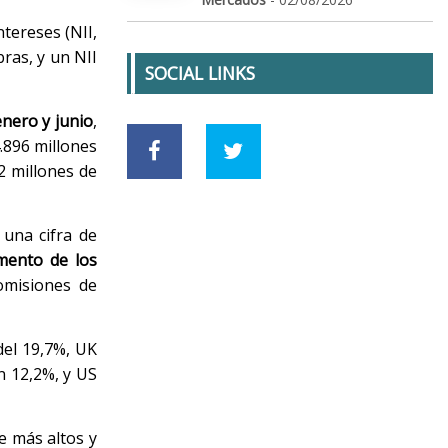
ntereses (NII,
ras, y un NII
SOCIAL LINKS
enero y junio
,
4.896 millones
2 millones de
 una cifra de
mento de los
omisiones de
del 19,7%, UK
 12,2%, y US
e más altos y