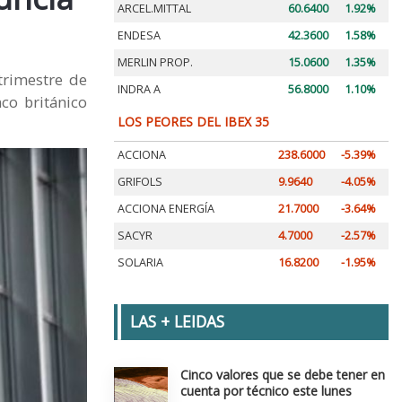
ARCEL.MITTAL
60.6400
1.92%
ENDESA
42.3600
1.58%
MERLIN PROP.
15.0600
1.35%
trimestre de
INDRA A
56.8000
1.10%
co británico
LOS PEORES DEL IBEX 35
ACCIONA
238.6000
-5.39%
GRIFOLS
9.9640
-4.05%
ACCIONA ENERGÍA
21.7000
-3.64%
SACYR
4.7000
-2.57%
SOLARIA
16.8200
-1.95%
LAS + LEIDAS
Cinco valores que se debe tener en
cuenta por técnico este lunes