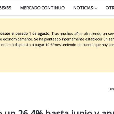
BEX35
MERCADO CONTINUO
NOTICIAS
OT
 desde el pasado 1 de agosto
. Tras muchos años ofreciendo un ser
able económicamente. Se ha planteado internamente establecer un ser
co no está dispuesto a pagar 10 €/mes teniendo en cuenta que hay ban
Ho
o un 26,4% hasta junio y an