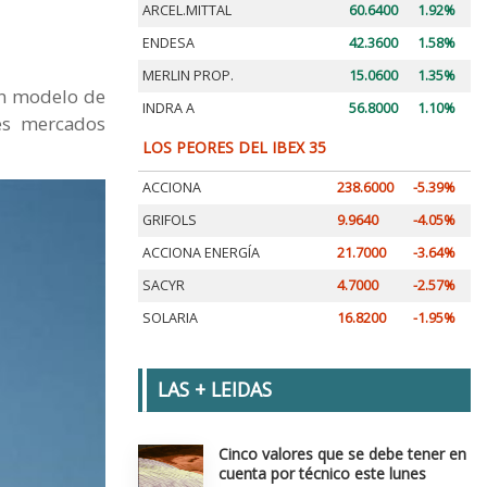
ARCEL.MITTAL
60.6400
1.92%
ENDESA
42.3600
1.58%
MERLIN PROP.
15.0600
1.35%
un modelo de
INDRA A
56.8000
1.10%
les mercados
LOS PEORES DEL IBEX 35
ACCIONA
238.6000
-5.39%
GRIFOLS
9.9640
-4.05%
ACCIONA ENERGÍA
21.7000
-3.64%
SACYR
4.7000
-2.57%
SOLARIA
16.8200
-1.95%
LAS + LEIDAS
Cinco valores que se debe tener en
cuenta por técnico este lunes