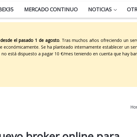
BEX35
MERCADO CONTINUO
NOTICIAS
OT
 desde el pasado 1 de agosto
. Tras muchos años ofreciendo un ser
able económicamente. Se ha planteado internamente establecer un ser
co no está dispuesto a pagar 10 €/mes teniendo en cuenta que hay ban
Ho
uevo broker online para