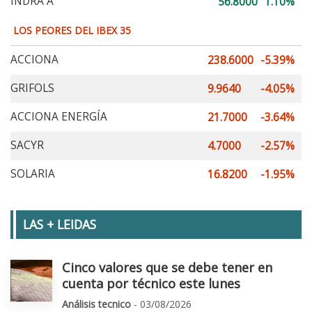
INDRA A
56.8000
1.10%
LOS PEORES DEL IBEX 35
ACCIONA
238.6000
-5.39%
GRIFOLS
9.9640
-4.05%
ACCIONA ENERGÍA
21.7000
-3.64%
SACYR
4.7000
-2.57%
SOLARIA
16.8200
-1.95%
LAS + LEIDAS
Cinco valores que se debe tener en
cuenta por técnico este lunes
Análisis tecnico
- 03/08/2026