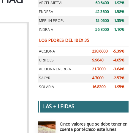
ARCEL.MITTAL
60.6400
1.92%
ENDESA
42.3600
1.58%
MERLIN PROP.
15.0600
1.35%
INDRA A
56.8000
1.10%
LOS PEORES DEL IBEX 35
ACCIONA
238.6000
-5.39%
GRIFOLS
9.9640
-4.05%
ACCIONA ENERGÍA
21.7000
-3.64%
SACYR
4.7000
-2.57%
SOLARIA
16.8200
-1.95%
LAS + LEIDAS
Cinco valores que se debe tener en
cuenta por técnico este lunes