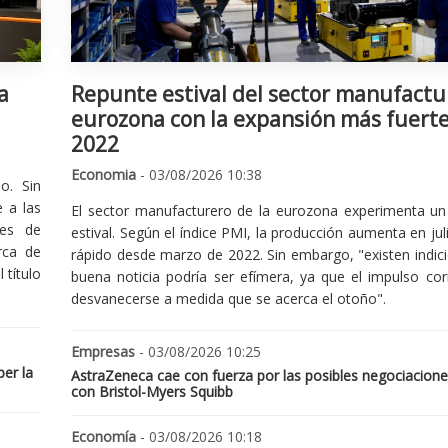
a
Repunte estival del sector manufactu
eurozona con la expansión más fuert
2022
Economia
- 03/08/2026 10:38
o. Sin
 a las
El sector manufacturero de la eurozona experimenta un 
nes de
estival. Según el índice PMI, la producción aumenta en jul
rca de
rápido desde marzo de 2022. Sin embargo, "existen indic
 título
buena noticia podría ser efímera, ya que el impulso cor
desvanecerse a medida que se acerca el otoño".
Empresas
- 03/08/2026 10:25
er la
AstraZeneca cae con fuerza por las posibles negociacione
con Bristol-Myers Squibb
Economía
- 03/08/2026 10:18