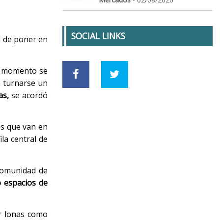
SOCIAL LINKS
l de poner en
r momento se
n turnarse un
as,
se acordó
los que van en
ila central de
 Comunidad de
o espacios de
or lonas como