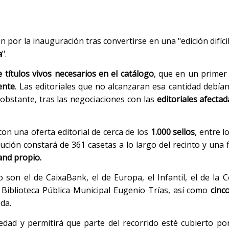
 por la inauguración tras convertirse en una "edición difíci
a
".
 títulos vivos necesarios en el catálogo
, que en un prime
ente
. Las editoriales que no alcanzaran esa cantidad debía
obstante, tras las negociaciones con las
editoriales afectad
on una oferta editorial de cerca de los
1.000 sellos
, entre 
ución constará de 361 casetas a lo largo del recinto y una f
and propio.
o son el de CaixaBank, el de Europa, el Infantil, el de la
la Biblioteca Pública Municipal Eugenio Trías, así como
cinc
da.
vedad y permitirá que parte del recorrido esté cubierto p