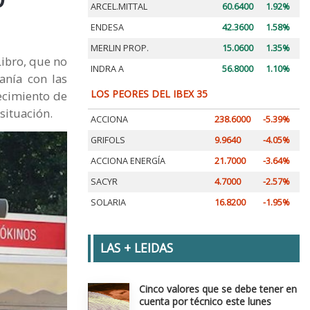
ARCEL.MITTAL
60.6400
1.92%
ENDESA
42.3600
1.58%
MERLIN PROP.
15.0600
1.35%
Libro, que no
INDRA A
56.8000
1.10%
anía con las
LOS PEORES DEL IBEX 35
ecimiento de
situación.
ACCIONA
238.6000
-5.39%
GRIFOLS
9.9640
-4.05%
ACCIONA ENERGÍA
21.7000
-3.64%
SACYR
4.7000
-2.57%
SOLARIA
16.8200
-1.95%
LAS + LEIDAS
Cinco valores que se debe tener en
cuenta por técnico este lunes