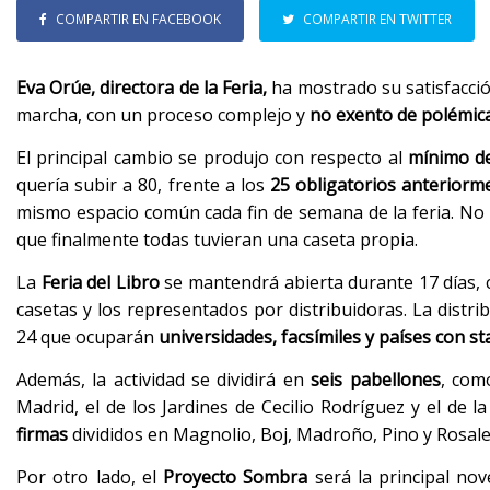
COMPARTIR EN FACEBOOK
COMPARTIR EN TWITTER
Eva Orúe, directora de la Feria,
ha mostrado su satisfacción
marcha, con un proceso complejo y
no exento de polémic
El principal cambio se produjo con respecto al
mínimo de
quería subir a 80, frente a los
25 obligatorios anteriorm
mismo espacio común cada fin de semana de la feria. No 
que finalmente todas tuvieran una caseta propia.
La
Feria del Libro
se mantendrá abierta durante 17 días, c
casetas y los representados por distribuidoras. La distrib
24 que ocuparán
universidades, facsímiles y países con st
Además, la actividad se dividirá en
seis pabellones
, com
Madrid, el de los Jardines de Cecilio Rodríguez y el de 
firmas
divididos en Magnolio, Boj, Madroño, Pino y Rosale
Por otro lado, el
Proyecto Sombra
será la principal no