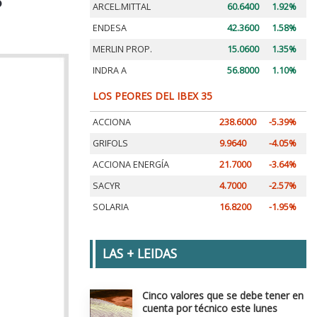
ARCEL.MITTAL
60.6400
1.92%
ENDESA
42.3600
1.58%
MERLIN PROP.
15.0600
1.35%
INDRA A
56.8000
1.10%
LOS PEORES DEL IBEX 35
ACCIONA
238.6000
-5.39%
GRIFOLS
9.9640
-4.05%
ACCIONA ENERGÍA
21.7000
-3.64%
SACYR
4.7000
-2.57%
SOLARIA
16.8200
-1.95%
LAS + LEIDAS
Cinco valores que se debe tener en
cuenta por técnico este lunes