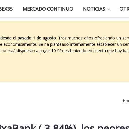
BEX35
MERCADO CONTINUO
NOTICIAS
OT
 desde el pasado 1 de agosto
. Tras muchos años ofreciendo un ser
able económicamente. Se ha planteado internamente establecer un ser
co no está dispuesto a pagar 10 €/mes teniendo en cuenta que hay ban
Ho
aixaBank (-3,84%), los peore