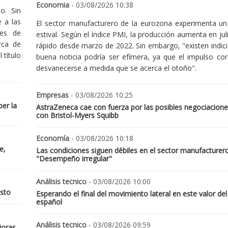
Economia
- 03/08/2026 10:38
o. Sin
 a las
El sector manufacturero de la eurozona experimenta un 
nes de
estival. Según el índice PMI, la producción aumenta en jul
rca de
rápido desde marzo de 2022. Sin embargo, "existen indic
 título
buena noticia podría ser efímera, ya que el impulso cor
desvanecerse a medida que se acerca el otoño".
Empresas
- 03/08/2026 10:25
er la
AstraZeneca cae con fuerza por las posibles negociacione
con Bristol-Myers Squibb
Economía
- 03/08/2026 10:18
e,
Las condiciones siguen débiles en el sector manufacturer
"Desempeño irregular"
Análisis tecnico
- 03/08/2026 10:00
osto
Esperando el final del movimiento lateral en este valor del
español
Análisis tecnico
- 03/08/2026 09:59
joras