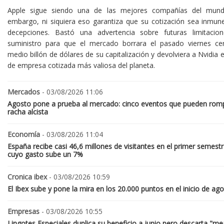
Apple sigue siendo una de las mejores compañías del mund
embargo, ni siquiera eso garantiza que su cotización sea inmune
decepciones. Bastó una advertencia sobre futuras limitacio
suministro para que el mercado borrara el pasado viernes ce
medio billón de dólares de su capitalización y devolviera a Nvidia el
de empresa cotizada más valiosa del planeta.
Mercados
- 03/08/2026 11:06
Agosto pone a prueba al mercado: cinco eventos que pueden romp
racha alcista
Economía
- 03/08/2026 11:04
España recibe casi 46,6 millones de visitantes en el primer semestr
cuyo gasto sube un 7%
Cronica ibex
- 03/08/2026 10:59
El Ibex sube y pone la mira en los 20.000 puntos en el inicio de ag
Empresas
- 03/08/2026 10:55
Lingotes Especiales duplica su beneficio a junio pero descarta "me