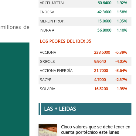
ARCEL.MITTAL
60.6400
1.92%
ENDESA
42.3600
1.58%
MERLIN PROP.
15.0600
1.35%
 millones de
INDRA A
56.8000
1.10%
LOS PEORES DEL IBEX 35
ACCIONA
238.6000
-5.39%
GRIFOLS
9.9640
-4.05%
ACCIONA ENERGÍA
21.7000
-3.64%
SACYR
4.7000
-2.57%
SOLARIA
16.8200
-1.95%
LAS + LEIDAS
Cinco valores que se debe tener en
cuenta por técnico este lunes