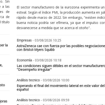
o. Sin
 a las
El sector manufacturero de la eurozona experimenta un 
nes de
estival. Según el índice PMI, la producción aumenta en jul
rca de
rápido desde marzo de 2022. Sin embargo, "existen indic
 título
buena noticia podría ser efímera, ya que el impulso cor
desvanecerse a medida que se acerca el otoño".
Empresas
- 03/08/2026 10:25
er la
AstraZeneca cae con fuerza por las posibles negociacione
con Bristol-Myers Squibb
Economía
- 03/08/2026 10:18
e,
Las condiciones siguen débiles en el sector manufacturer
"Desempeño irregular"
Análisis tecnico
- 03/08/2026 10:00
osto
Esperando el final del movimiento lateral en este valor del
español
Análisis tecnico
- 03/08/2026 09:59
joras