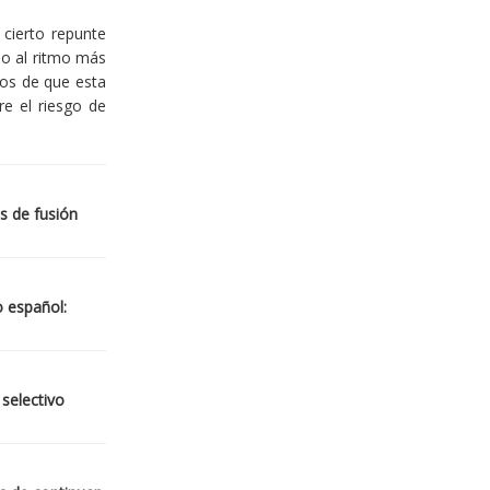
cierto repunte
io al ritmo más
ios de que esta
re el riesgo de
s de fusión
o español:
 selectivo