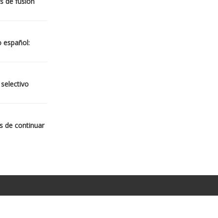
s de fusión
o español:
 selectivo
s de continuar