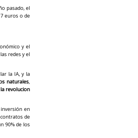
ño pasado, el
57 euros o de
conómico y el
las redes y el
r la IA, y la
os
naturales
,
la revolucion
 inversión en
 contratos de
un 90% de los