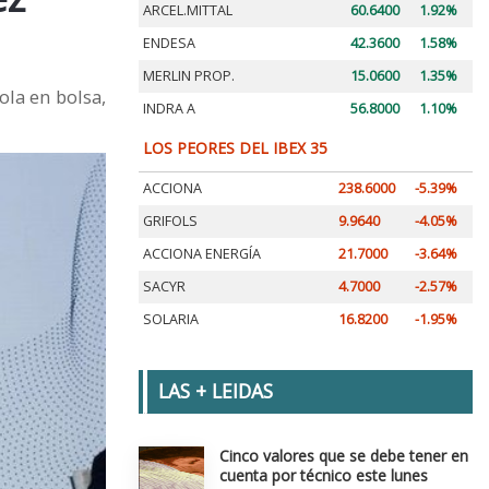
ARCEL.MITTAL
60.6400
1.92%
ENDESA
42.3600
1.58%
MERLIN PROP.
15.0600
1.35%
ola en bolsa,
INDRA A
56.8000
1.10%
LOS PEORES DEL IBEX 35
ACCIONA
238.6000
-5.39%
GRIFOLS
9.9640
-4.05%
ACCIONA ENERGÍA
21.7000
-3.64%
SACYR
4.7000
-2.57%
SOLARIA
16.8200
-1.95%
LAS + LEIDAS
Cinco valores que se debe tener en
cuenta por técnico este lunes