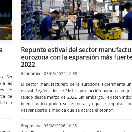
a
Repunte estival del sector manufactu
eurozona con la expansión más fuert
2022
Economia
- 03/08/2026 10:38
o. Sin
 a las
El sector manufacturero de la eurozona experimenta un 
nes de
estival. Según el índice PMI, la producción aumenta en jul
rca de
rápido desde marzo de 2022. Sin embargo, "existen indic
 título
buena noticia podría ser efímera, ya que el impulso cor
desvanecerse a medida que se acerca el otoño".
Empresas
- 03/08/2026 10:25
er la