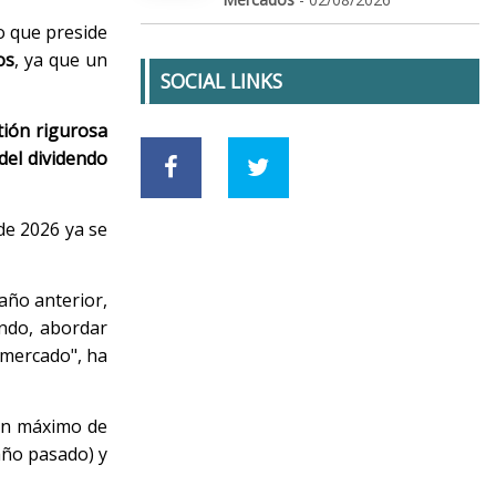
o que preside
os
, ya que un
SOCIAL LINKS
tión rigurosa
el dividendo
de 2026 ya se
año anterior,
endo, abordar
 mercado", ha
 un máximo de
año pasado) y