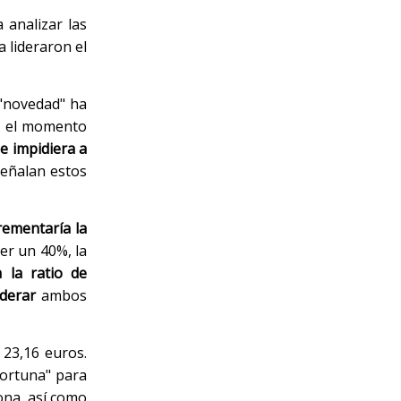
 analizar las
a lideraron el
 "novedad" ha
or el momento
e impidiera a
 señalan estos
rementaría la
er un 40%, la
 la ratio de
derar
ambos
 23,16 euros.
portuna" para
ona, así como