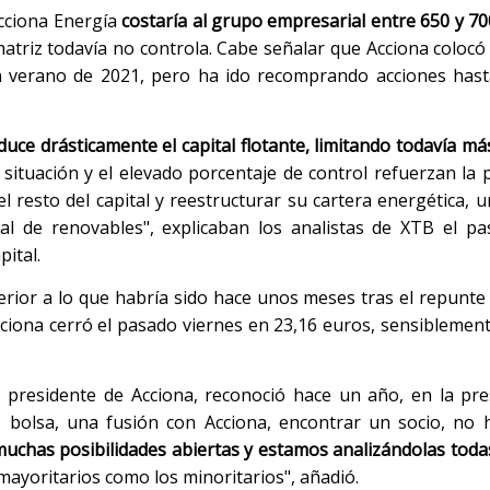
Acciona Energía
costaría al grupo empresarial entre 650 y 70
 matriz todavía no controla. Cabe señalar que Acciona colocó
a en verano de 2021, pero ha ido recomprando acciones hast
duce drásticamente el capital flotante, limitando todavía más
 situación y el elevado porcentaje de control refuerzan la p
l resto del capital y reestructurar su cartera energética, 
al de renovables", explicaban los analistas de XTB el p
ital.
perior a lo que habría sido hace unos meses tras el repunte
cciona cerró el pasado viernes en 23,16 euros, sensiblemen
, presidente de Acciona, reconoció hace un año, en la pr
de bolsa, una fusión con Acciona, encontrar un socio, no
uchas posibilidades abiertas y estamos analizándolas toda
 mayoritarios como los minoritarios", añadió.