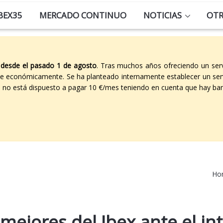
BEX35
MERCADO CONTINUO
NOTICIAS
OT
 desde el pasado 1 de agosto
. Tras muchos años ofreciendo un ser
able económicamente. Se ha planteado internamente establecer un ser
co no está dispuesto a pagar 10 €/mes teniendo en cuenta que hay ban
Ho
 mejores del Ibex ante el in