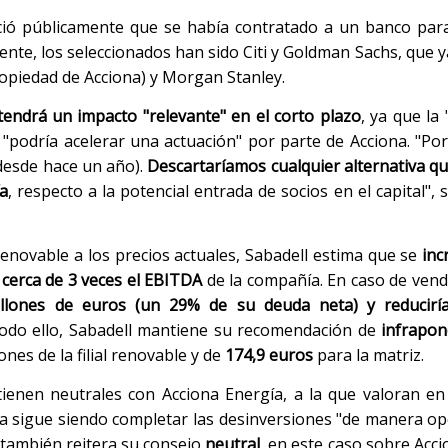
oció públicamente que se había contratado a un banco para
mente, los seleccionados han sido Citi y Goldman Sachs, que y
ropiedad de Acciona) y Morgan Stanley.
tendrá un impacto "relevante" en el corto plazo
, ya que la
, "podría acelerar una actuación" por parte de Acciona. "P
 desde hace un año).
Descartaríamos cualquier alternativa qu
a
, respecto a la potencial entrada de socios en el capital",
renovable a los precios actuales, Sabadell estima que se
inc
 cerca de 3 veces el EBITDA
de la compañía. En caso de vend
llones de euros (un 29% de su deuda neta) y reduciría
todo ello, Sabadell mantiene su recomendación de
infrapon
ones de la filial renovable y de
174,9 euros
para la matriz.
enen neutrales con Acciona Energía, a la que valoran en
ía sigue siendo completar las desinversiones "de manera o
 también reitera su consejo
neutral
, en este caso sobre Acci