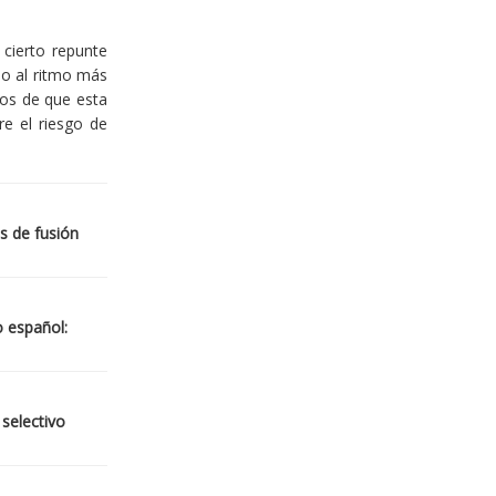
cierto repunte
io al ritmo más
ios de que esta
re el riesgo de
s de fusión
o español:
 selectivo