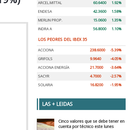
ARCEL.MITTAL
60.6400
1.92%
ENDESA
42.3600
1.58%
MERLIN PROP.
15.0600
1.35%
INDRA A
56.8000
1.10%
LOS PEORES DEL IBEX 35
ACCIONA
238.6000
-5.39%
GRIFOLS
9.9640
-4.05%
ACCIONA ENERGÍA
21.7000
-3.64%
SACYR
4.7000
-2.57%
SOLARIA
16.8200
-1.95%
LAS + LEIDAS
Cinco valores que se debe tener en
cuenta por técnico este lunes