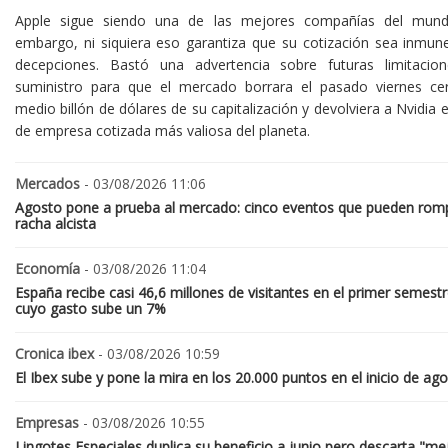
Apple sigue siendo una de las mejores compañías del mund
embargo, ni siquiera eso garantiza que su cotización sea inmune
decepciones. Bastó una advertencia sobre futuras limitacio
suministro para que el mercado borrara el pasado viernes ce
medio billón de dólares de su capitalización y devolviera a Nvidia el
de empresa cotizada más valiosa del planeta.
Mercados
- 03/08/2026 11:06
Agosto pone a prueba al mercado: cinco eventos que pueden romp
racha alcista
Economía
- 03/08/2026 11:04
España recibe casi 46,6 millones de visitantes en el primer semestr
cuyo gasto sube un 7%
Cronica ibex
- 03/08/2026 10:59
El Ibex sube y pone la mira en los 20.000 puntos en el inicio de ag
Empresas
- 03/08/2026 10:55
Lingotes Especiales duplica su beneficio a junio pero descarta "me