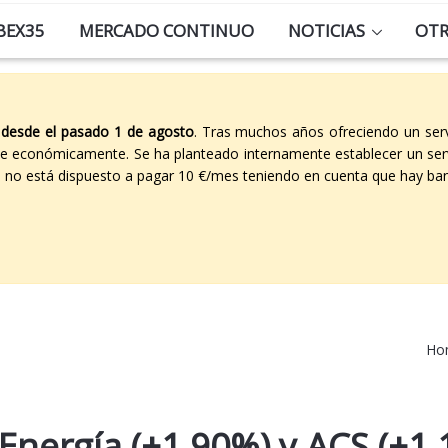
BEX35
MERCADO CONTINUO
NOTICIAS
OT
 desde el pasado 1 de agosto
. Tras muchos años ofreciendo un ser
able económicamente. Se ha planteado internamente establecer un ser
co no está dispuesto a pagar 10 €/mes teniendo en cuenta que hay ban
Ho
 Energía (+1,90%) y ACS (+1