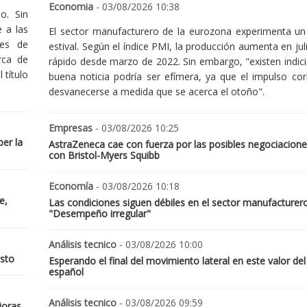
Economia
- 03/08/2026 10:38
o. Sin
 a las
El sector manufacturero de la eurozona experimenta un 
nes de
estival. Según el índice PMI, la producción aumenta en jul
rca de
rápido desde marzo de 2022. Sin embargo, "existen indic
 título
buena noticia podría ser efímera, ya que el impulso cor
desvanecerse a medida que se acerca el otoño".
Empresas
- 03/08/2026 10:25
er la
AstraZeneca cae con fuerza por las posibles negociacione
con Bristol-Myers Squibb
Economía
- 03/08/2026 10:18
e,
Las condiciones siguen débiles en el sector manufacturer
"Desempeño irregular"
Análisis tecnico
- 03/08/2026 10:00
osto
Esperando el final del movimiento lateral en este valor del
español
Análisis tecnico
- 03/08/2026 09:59
joras