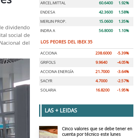
ARCEL.MITTAL
60.6400
1.92%
ENDESA
42.3600
1.58%
MERLIN PROP.
15.0600
1.35%
de dividendo
INDRA A
56.8000
1.10%
tal social de
LOS PEORES DEL IBEX 35
Nacional del
ACCIONA
238.6000
-5.39%
GRIFOLS
9.9640
-4.05%
ACCIONA ENERGÍA
21.7000
-3.64%
SACYR
4.7000
-2.57%
SOLARIA
16.8200
-1.95%
LAS + LEIDAS
Cinco valores que se debe tener en
cuenta por técnico este lunes