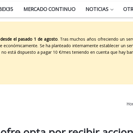
BEX35
MERCADO CONTINUO
NOTICIAS
OT
 desde el pasado 1 de agosto
. Tras muchos años ofreciendo un ser
able económicamente. Se ha planteado internamente establecer un ser
co no está dispuesto a pagar 10 €/mes teniendo en cuenta que hay ban
Ho
Jofre opta por recibir accio