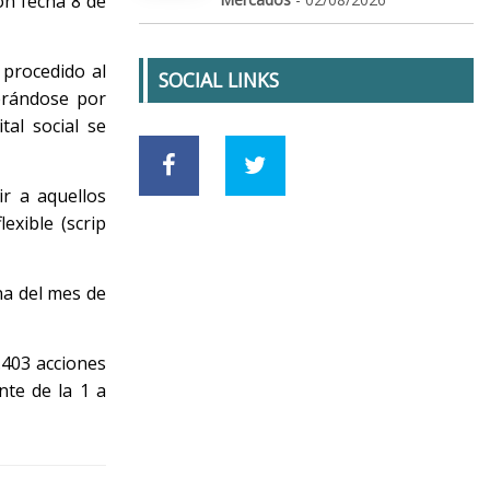
on fecha 8 de
 procedido al
SOCIAL LINKS
erándose por
tal social se
ir a aquellos
exible (scrip
na del mes de
.403 acciones
nte de la 1 a