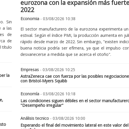
eurozona con la expansión más fuert
2022
Economia
- 03/08/2026 10:38
o. Sin
 a las
El sector manufacturero de la eurozona experimenta un 
nes de
estival. Según el índice PMI, la producción aumenta en jul
rca de
rápido desde marzo de 2022. Sin embargo, "existen indic
 título
buena noticia podría ser efímera, ya que el impulso cor
desvanecerse a medida que se acerca el otoño".
Empresas
- 03/08/2026 10:25
er la
AstraZeneca cae con fuerza por las posibles negociacione
con Bristol-Myers Squibb
Economía
- 03/08/2026 10:18
e,
Las condiciones siguen débiles en el sector manufacturer
"Desempeño irregular"
Análisis tecnico
- 03/08/2026 10:00
osto
Esperando el final del movimiento lateral en este valor del