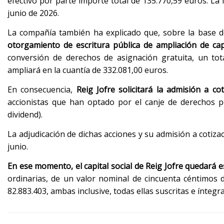
efectivo por parte importe total de 135.770,59 euros. La 
junio de 2026.
La compañía también ha explicado que, sobre la base de
otorgamiento de escritura pública de ampliación de cap
conversión de derechos de asignación gratuita, un tota
ampliará en la cuantía de 332.081,00 euros.
En consecuencia,
Reig Jofre solicitará la admisión a co
accionistas que han optado por el canje de derechos po
dividend).
La adjudicación de dichas acciones y su admisión a cotiza
junio.
En ese momento, el capital social de Reig Jofre quedará e
ordinarias, de un valor nominal de cincuenta céntimos 
82.883.403, ambas inclusive, todas ellas suscritas e ínte