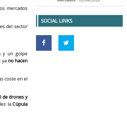
 los mercados
SOCIAL LINKS
nes del sector
n y un golpe
: ya
no hacen
o coste en el
l de drones y
es: la
Cúpula