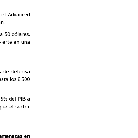
ael Advanced
án.
a 50 dólares.
vierte en una
s de defensa
asta los 8.500
l
5% del PIB a
que el sector
 amenazas en