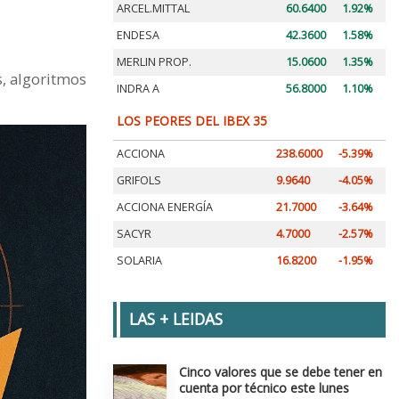
ARCEL.MITTAL
60.6400
1.92%
ENDESA
42.3600
1.58%
MERLIN PROP.
15.0600
1.35%
s, algoritmos
INDRA A
56.8000
1.10%
LOS PEORES DEL IBEX 35
ACCIONA
238.6000
-5.39%
GRIFOLS
9.9640
-4.05%
ACCIONA ENERGÍA
21.7000
-3.64%
SACYR
4.7000
-2.57%
SOLARIA
16.8200
-1.95%
LAS + LEIDAS
Cinco valores que se debe tener en
cuenta por técnico este lunes