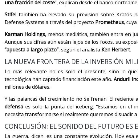
una fracción del coste
”, explican desde el banco norteame
Stifel
también ha elevado su previsión sobre Kratos ha
Defense Systems a través del proyecto
Prometheus
, cuya
Karman Holdings
, menos mediática, también entra en j
Aunque sus cifras aún están lejos de los focos, su exposi
“apuesta a largo plazo”
, según el analista
Ken Herbert
.
LA NUEVA FRONTERA DE LA INVERSIÓN MIL
Lo más relevante no es solo el presente, sino lo qu
tecnológica han captado financiación este año.
Anduril In
millones de dólares.
Y las palancas del crecimiento no se frenan. El recient
defensa
es solo la punta del iceberg. “Estamos en el i
necesita transformarse si realmente queremos disuadir a C
CONCLUSIÓN: EL SONIDO DEL FUTURO ES 
La guerra, dicen, es una constante evolución. Hoy esa