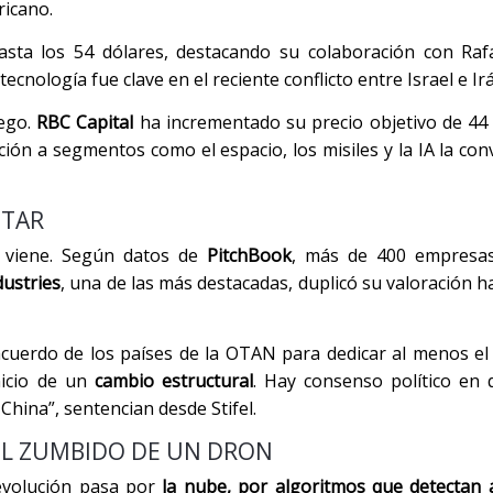
ricano.
sta los 54 dólares, destacando su colaboración con Raf
 tecnología fue clave en el reciente conflicto entre Israel e Ir
uego.
RBC Capital
ha incrementado su precio objetivo de 44 
ción a segmentos como el espacio, los misiles y la IA la con
ITAR
e viene. Según datos de
PitchBook
, más de 400 empresa
dustries
, una de las más destacadas, duplicó su valoración h
e acuerdo de los países de la OTAN para dedicar al menos e
nicio de un
cambio estructural
. Hay consenso político en 
hina”, sentencian desde Stifel.
EL ZUMBIDO DE UN DRON
 evolución pasa por
la nube, por algoritmos que detectan