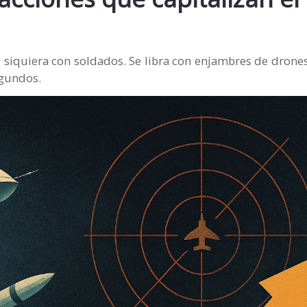
 siquiera con soldados. Se libra con enjambres de drone
egundos.