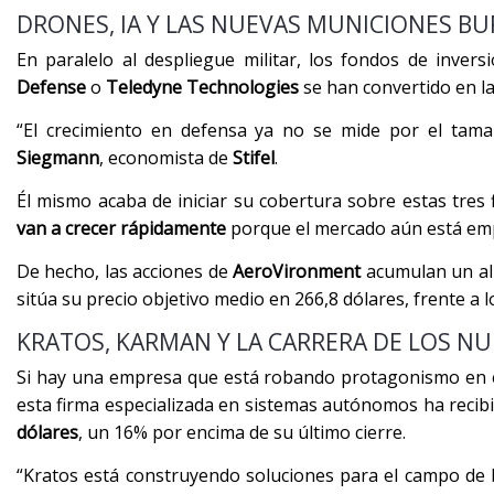
DRONES, IA Y LAS NUEVAS MUNICIONES BU
En paralelo al despliegue militar, los fondos de in
Defense
o
Teledyne Technologies
se han convertido en la
“El crecimiento en defensa ya no se mide por el tamañ
Siegmann
, economista de
Stifel
.
Él mismo acaba de iniciar su cobertura sobre estas tres
van a crecer rápidamente
porque el mercado aún está empe
De hecho, las acciones de
AeroVironment
acumulan un al
sitúa su precio objetivo medio en 266,8 dólares, frente a l
KRATOS, KARMAN Y LA CARRERA DE LOS N
Si hay una empresa que está robando protagonismo en e
esta firma especializada en sistemas autónomos ha recib
dólares
, un 16% por encima de su último cierre.
“Kratos está construyendo soluciones para el campo de b