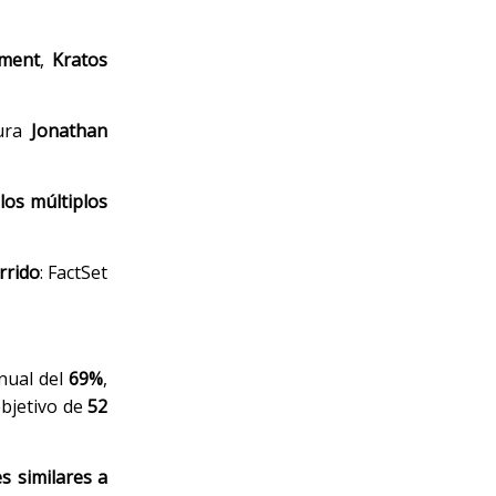
ment
,
Kratos
gura
Jonathan
los múltiplos
rrido
: FactSet
nual del
69%
,
objetivo de
52
s similares a