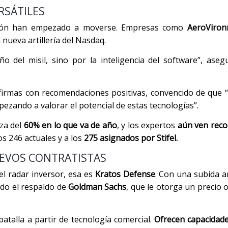
RSÁTILES
versión han empezado a moverse. Empresas como
AeroViron
 nueva artillería del Nasdaq.
o del misil, sino por la inteligencia del software”, ase
 firmas con recomendaciones positivas, convencido de que “
zando a valorar el potencial de estas tecnologías”.
za del
60% en lo que va de año
, y los expertos
aún ven reco
os 246 actuales y a los
275 asignados por Stifel.
UEVOS CONTRATISTAS
l radar inversor, esa es
Kratos Defense
. Con una subida a
ido el respaldo de
Goldman Sachs
, que le otorga un precio 
atalla a partir de tecnología comercial.
Ofrecen capacidade