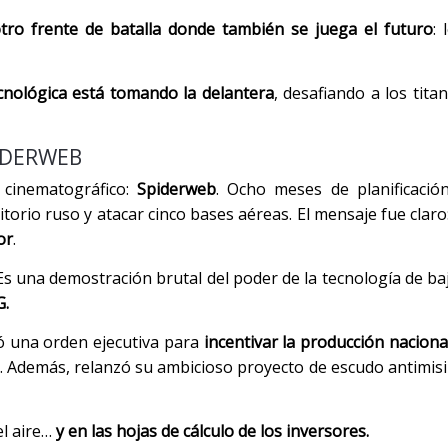
tro frente de batalla donde también se juega el futuro
:
nológica está tomando la delantera
, desafiando a los tita
PIDERWEB
cinematográfico:
Spiderweb
. Ocho meses de planificació
itorio ruso y atacar cinco bases aéreas. El mensaje fue claro
or
.
s una demostración brutal del poder de la tecnología de baj
G.
ó una orden ejecutiva para
incentivar la producción naciona
. Además, relanzó su ambicioso proyecto de escudo antimisil
el aire…
y en las hojas de cálculo de los inversores.