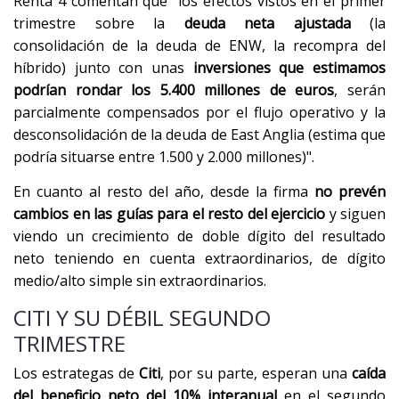
Renta 4 comentan que "los efectos vistos en el primer
trimestre sobre la
deuda neta ajustada
(la
consolidación de la deuda de ENW, la recompra del
híbrido) junto con unas
inversiones que estimamos
podrían rondar los 5.400 millones de euros
, serán
parcialmente compensados por el flujo operativo y la
desconsolidación de la deuda de East Anglia (estima que
podría situarse entre 1.500 y 2.000 millones)".
En cuanto al resto del año, desde la firma
no prevén
cambios en las guías para el resto del ejercicio
y siguen
viendo un crecimiento de doble dígito del resultado
neto teniendo en cuenta extraordinarios, de dígito
medio/alto simple sin extraordinarios.
CITI Y SU DÉBIL SEGUNDO
TRIMESTRE
Los estrategas de
Citi
, por su parte, esperan una
caída
del beneficio neto del 10% interanual
en el segundo