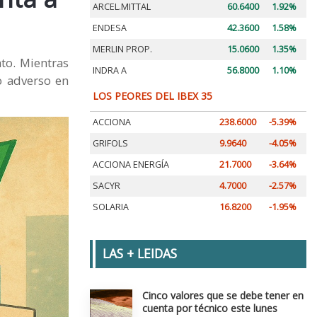
ARCEL.MITTAL
60.6400
1.92%
ENDESA
42.3600
1.58%
MERLIN PROP.
15.0600
1.35%
ato. Mientras
INDRA A
56.8000
1.10%
o adverso en
LOS PEORES DEL IBEX 35
ACCIONA
238.6000
-5.39%
GRIFOLS
9.9640
-4.05%
ACCIONA ENERGÍA
21.7000
-3.64%
SACYR
4.7000
-2.57%
SOLARIA
16.8200
-1.95%
LAS + LEIDAS
Cinco valores que se debe tener en
cuenta por técnico este lunes