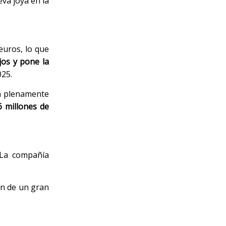
eva joya en la
euros, lo que
jos y pone la
025.
án plenamente
6 millones de
 La compañía
ón de un gran