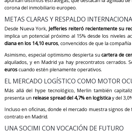
apuntan distintos estrategas, que destacan la agilidad de 
corona del inmobiliario europeo.
METAS CLARAS Y RESPALDO INTERNACIONA
Desde Nueva York,
Jefferies reiteró recientemente su 
implica un potencial próximo al 15% desde los niveles ac
diana en los 14,10 euros
, convencidos de que la compañía 
Asimismo, especial optimismo despierta su
cartera de ce
alquilados, y en Madrid ya hay precontratos cerrados.
euros
cuando estén plenamente operativos.
EL MERCADO LOGÍSTICO COMO MOTOR OC
Más allá del hype tecnológico, Merlin también capital
presenta un
release spread del 4,7% en logística
y del 3,0
Incluso en oficinas, donde el mercado muestra signos de 
contrato en Madrid.
UNA SOCIMI CON VOCACIÓN DE FUTURO