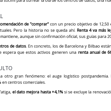
la socimi para surfear la ola de los centros de datos, una nu
L
recomendación de "comprar"
con un precio objetivo de 12,50 
tuales. Pero la historia no se queda ahí.
Renta 4 va más le
mantiene, aunque sin confirmación oficial, sus guías para 2
ntros de datos
. En concreto, los de Barcelona y Bilbao est
 Se espera que estos activos generen una
renta anual de 6
ULTO
iza otro gran fenómeno: el auge logístico postpandemia.
% en centros comerciales.
fatiga,
el dato mejora hasta +4,1%
si se excluye la renovaci