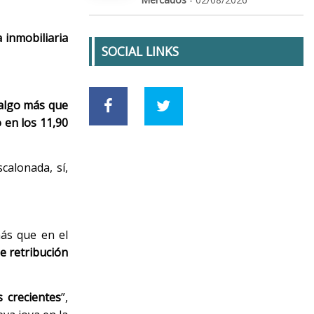
a inmobiliaria
SOCIAL LINKS
 algo más que
 en los 11,90
calonada, sí,
ás que en el
de retribución
s crecientes
”,