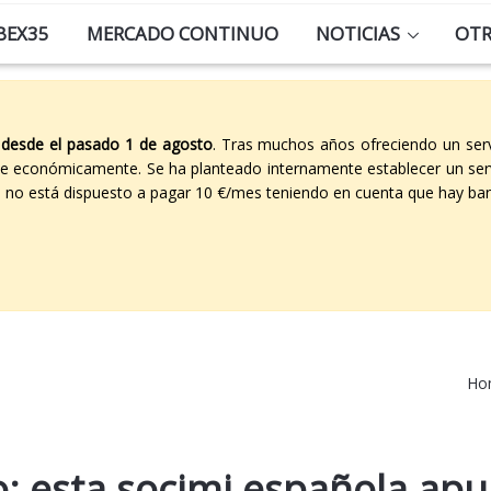
BEX35
MERCADO CONTINUO
NOTICIAS
OT
 desde el pasado 1 de agosto
. Tras muchos años ofreciendo un ser
able económicamente. Se ha planteado internamente establecer un ser
co no está dispuesto a pagar 10 €/mes teniendo en cuenta que hay ban
Ho
o: esta socimi española apu