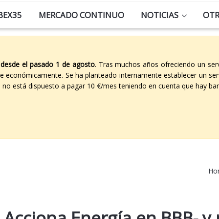
BEX35
MERCADO CONTINUO
NOTICIAS
OT
 desde el pasado 1 de agosto
. Tras muchos años ofreciendo un ser
able económicamente. Se ha planteado internamente establecer un ser
co no está dispuesto a pagar 10 €/mes teniendo en cuenta que hay ban
Ho
e Acciona Energía en BBB- y 