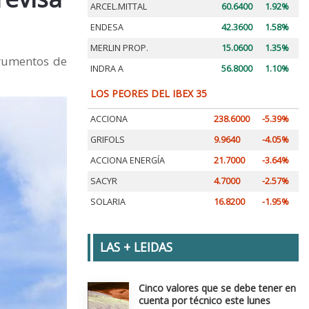
ARCEL.MITTAL
60.6400
1.92%
ENDESA
42.3600
1.58%
MERLIN PROP.
15.0600
1.35%
strumentos de
INDRA A
56.8000
1.10%
LOS PEORES DEL IBEX 35
ACCIONA
238.6000
-5.39%
GRIFOLS
9.9640
-4.05%
ACCIONA ENERGÍA
21.7000
-3.64%
SACYR
4.7000
-2.57%
SOLARIA
16.8200
-1.95%
LAS + LEIDAS
Cinco valores que se debe tener en
cuenta por técnico este lunes