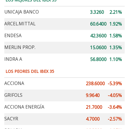
UNICAJA BANCO
3.3260
2.21%
ARCEL.MITTAL
60.6400
1.92%
ENDESA
42.3600
1.58%
MERLIN PROP.
15.0600
1.35%
INDRA A
56.8000
1.10%
LOS PEORES DEL IBEX 35
ACCIONA
238.6000
-5.39%
GRIFOLS
9.9640
-4.05%
ACCIONA ENERGÍA
21.7000
-3.64%
SACYR
4.7000
-2.57%