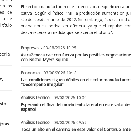
 a las
El sector manufacturero de la eurozona experimenta un 
nes de
estival. Según el índice PMI, la producción aumenta en jul
rca de
rápido desde marzo de 2022. Sin embargo, "existen indic
 título
buena noticia podría ser efímera, ya que el impulso cor
desvanecerse a medida que se acerca el otoño".
Empresas
- 03/08/2026 10:25
er la
AstraZeneca cae con fuerza por las posibles negociacione
con Bristol-Myers Squibb
Economía
- 03/08/2026 10:18
e,
Las condiciones siguen débiles en el sector manufacturer
"Desempeño irregular"
Análisis tecnico
- 03/08/2026 10:00
osto
Esperando el final del movimiento lateral en este valor del
español
Análisis tecnico
- 03/08/2026 09:59
joras
Toca un alto en el camino en este valor del Continuo ante