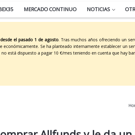
BEX35
MERCADO CONTINUO
NOTICIAS
OT
 desde el pasado 1 de agosto
. Tras muchos años ofreciendo un ser
able económicamente. Se ha planteado internamente establecer un ser
co no está dispuesto a pagar 10 €/mes teniendo en cuenta que hay ban
Ho
 comprar Allfunds y le da un