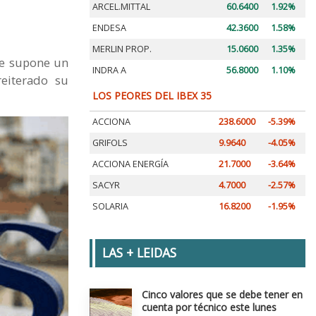
ARCEL.MITTAL
60.6400
1.92%
ENDESA
42.3600
1.58%
MERLIN PROP.
15.0600
1.35%
que supone un
INDRA A
56.8000
1.10%
reiterado su
LOS PEORES DEL IBEX 35
ACCIONA
238.6000
-5.39%
GRIFOLS
9.9640
-4.05%
ACCIONA ENERGÍA
21.7000
-3.64%
SACYR
4.7000
-2.57%
SOLARIA
16.8200
-1.95%
LAS + LEIDAS
Cinco valores que se debe tener en
cuenta por técnico este lunes