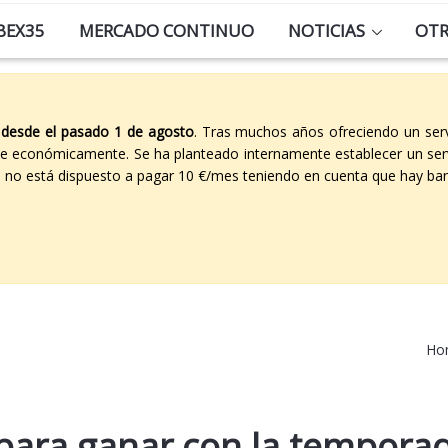
BEX35
MERCADO CONTINUO
NOTICIAS
OT
 desde el pasado 1 de agosto
. Tras muchos años ofreciendo un ser
able económicamente. Se ha planteado internamente establecer un ser
co no está dispuesto a pagar 10 €/mes teniendo en cuenta que hay ban
Ho
i para ganar con la tempora