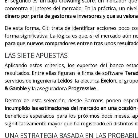
El segundo es
un bajo crowding score
, un indicador que
concentra el interés del mercado. En la práctica, un nive
dinero por parte de gestores e inversores y que su valo
De esta forma, Citi trata de identificar acciones poco 
forma significativa. La lógica es que, si el mercado aún
para que nuevos compradores entren tras unos resultado
LAS SIETE APUESTAS
Aplicando estos criterios, los expertos del banco es
resultados. Entre ellas figuran la firma de software
Terad
servicios de ingeniería
Leidos
, la eléctrica
Exelon
, el grup
& Gamble
y la aseguradora
Progressive
.
Dentro de esta selección, desde Barrons ponen espec
incumplido las estimaciones del mercado en una ocasión 
beneficios esperados para los próximos doce meses, ap
significativamente mayor que ha registrado en distintos 
UNA ESTRATEGIA BASADA EN LAS PROBABI