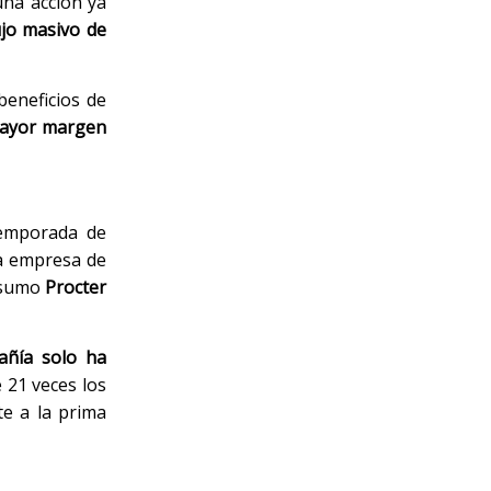
una acción ya
ujo masivo de
beneficios de
mayor margen
temporada de
la empresa de
onsumo
Procter
ñía solo ha
 21 veces los
te a la prima