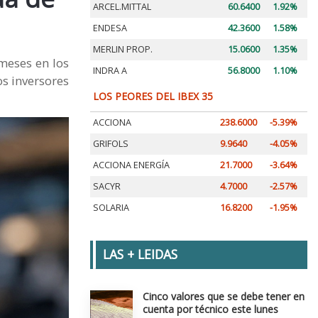
ARCEL.MITTAL
60.6400
1.92%
ENDESA
42.3600
1.58%
MERLIN PROP.
15.0600
1.35%
meses en los
INDRA A
56.8000
1.10%
os inversores
LOS PEORES DEL IBEX 35
ACCIONA
238.6000
-5.39%
GRIFOLS
9.9640
-4.05%
ACCIONA ENERGÍA
21.7000
-3.64%
SACYR
4.7000
-2.57%
SOLARIA
16.8200
-1.95%
LAS + LEIDAS
Cinco valores que se debe tener en
cuenta por técnico este lunes