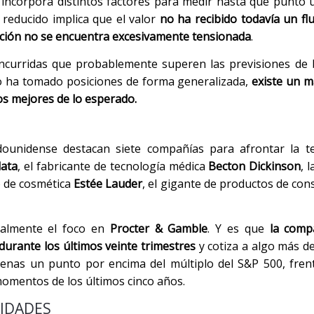
 incorpora distintos factores para medir hasta qué punto 
l reducido implica que el valor
no ha recibido todavía un fl
ración no se encuentra excesivamente tensionada
.
concurridas que probablemente superen las previsiones de 
 no ha tomado posiciones de forma generalizada,
existe un 
s mejores de lo esperado.
tadounidense destacan siete compañías para afrontar la 
ata
, el fabricante de tecnología médica
Becton Dickinson
, 
o de cosmética
Estée Lauder
, el gigante de productos de c
ialmente el foco en
Procter & Gamble
. Y es que
la compa
durante los últimos veinte trimestres
y cotiza a algo más de
enas un punto por encima del múltiplo del S&P 500, fren
momentos de los últimos cinco años.
LIDADES