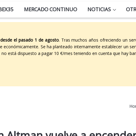
BEX35
MERCADO CONTINUO
NOTICIAS
OT
 desde el pasado 1 de agosto
. Tras muchos años ofreciendo un ser
able económicamente. Se ha planteado internamente establecer un ser
co no está dispuesto a pagar 10 €/mes teniendo en cuenta que hay ban
Ho
m Altman vuelve a encender