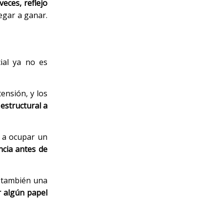
eces, reflejo
egar a ganar.
cial ya no es
ensión, y los
estructural a
o a ocupar un
ncia antes de
s también una
 algún papel