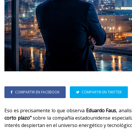
COMPARTIR EN FACEBOOK
COMPARTIR EN TWITTER
Eso es precisamente lo que observa
Eduardo Faus
, anali
corto plazo"
sobre la compañía estadounidense especiali
interés despiertan en el universo energético y tecnológico