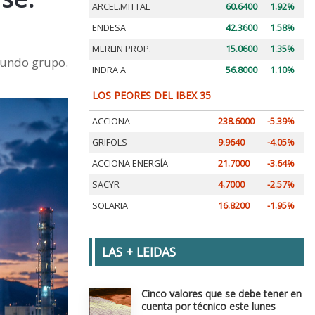
ARCEL.MITTAL
60.6400
1.92%
ENDESA
42.3600
1.58%
MERLIN PROP.
15.0600
1.35%
egundo grupo.
INDRA A
56.8000
1.10%
LOS PEORES DEL IBEX 35
ACCIONA
238.6000
-5.39%
GRIFOLS
9.9640
-4.05%
ACCIONA ENERGÍA
21.7000
-3.64%
SACYR
4.7000
-2.57%
SOLARIA
16.8200
-1.95%
LAS + LEIDAS
Cinco valores que se debe tener en
cuenta por técnico este lunes