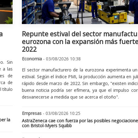
a
Repunte estival del sector manufactu
eurozona con la expansión más fuert
2022
Economia
- 03/08/2026 10:38
o. Sin
 a las
El sector manufacturero de la eurozona experimenta un 
nes de
estival. Según el índice PMI, la producción aumenta en jul
rca de
rápido desde marzo de 2022. Sin embargo, "existen indic
 título
buena noticia podría ser efímera, ya que el impulso cor
desvanecerse a medida que se acerca el otoño".
Empresas
- 03/08/2026 10:25
er la
AstraZeneca cae con fuerza por las posibles negociacione
con Bristol-Myers Squibb