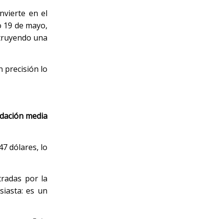
onvierte en el
o 19 de mayo,
struyendo una
n precisión lo
dación media
47 dólares, lo
tradas por la
iasta: es un