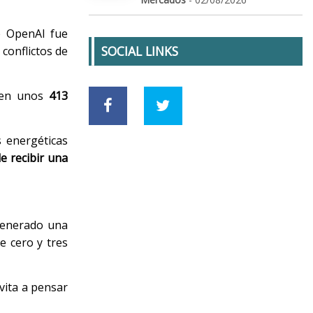
e OpenAI fue
SOCIAL LINKS
conflictos de
a en unos
413
s energéticas
e recibir una
 generado una
e cero y tres
vita a pensar