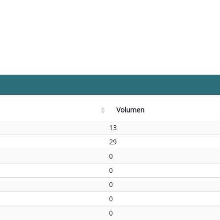
Volumen
13
29
0
0
0
0
0