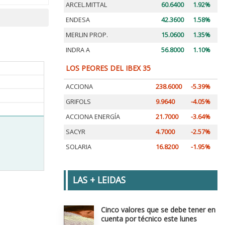
ARCEL.MITTAL
60.6400
1.92%
ENDESA
42.3600
1.58%
MERLIN PROP.
15.0600
1.35%
INDRA A
56.8000
1.10%
LOS PEORES DEL IBEX 35
ACCIONA
238.6000
-5.39%
GRIFOLS
9.9640
-4.05%
ACCIONA ENERGÍA
21.7000
-3.64%
SACYR
4.7000
-2.57%
SOLARIA
16.8200
-1.95%
LAS + LEIDAS
Cinco valores que se debe tener en
cuenta por técnico este lunes