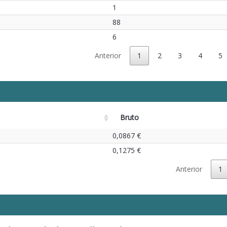
1
88
6
Anterior
1
2
3
4
5
Bruto
0,0867 €
0,1275 €
Anterior
1