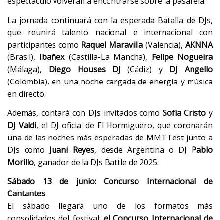
espectáculo volverán a encontrarse sobre la pasarela.
La jornada continuará con la esperada Batalla de DJs,
que reunirá talento nacional e internacional con
participantes como
Raquel Maravilla
(Valencia),
AKNNA
(Brasil),
Ibañex
(Castilla-La Mancha),
Felipe Nogueira
(Málaga),
Diego Houses DJ
(Cádiz) y
DJ Angello
(Colombia), en una noche cargada de energía y música
en directo.
Además, contará con DJs invitados como
Sofía Cristo
y
DJ Valdi
, el DJ oficial de El Hormiguero, que coronarán
una de las noches más esperadas de MMT Fest junto a
DJs como
Juani Reyes
, desde Argentina o DJ
Pablo
Morillo
, ganador de la DJs Battle de 2025.
Sábado 13 de junio: Concurso Internacional de
Cantantes
El sábado llegará uno de los formatos más
consolidados del festival:
el Concurso Internacional de