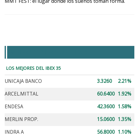
MMT FEST: el lugar donde los sueños toman forma.
MEJORES Y PEORES DEL IBEX 35
LOS MEJORES DEL IBEX 35
UNICAJA BANCO
3.3260
2.21%
ARCEL.MITTAL
60.6400
1.92%
ENDESA
42.3600
1.58%
MERLIN PROP.
15.0600
1.35%
INDRA A
56.8000
1.10%