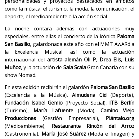
personalidades y proyectos destacados en ámbitos
como la música, el turismo, la moda, la comunicación, el
deporte, el medioambiente o la acción social.
La noche contará además con actuaciones muy
especiales, entre ellas el concierto de la icónica
Paloma
San Basilio
, galardonada este año con el MMT AwARd a
la Excelencia Musical, así como la actuación
internacional del
artista alemán Oli P
,
Drea Elis, Luis
Muñoz
, y la actuación de
Sala Scala
Gran Canaria con su
show Nomad.
En esta edición recibirán el galardón
Paloma San Basilio
(Excelencia a la Música),
Almudena Cid
(Deporte),
Fundación Isabel Gemio
(Proyecto Social),
ITB Berlín
(Turismo),
María Lafuente
(Moda),
Camino Viejo
Producciones
(Gestión Empresarial),
Plántalo.org
(Medioambiente),
Restaurante Rincón del Arroz
(Gastronomía),
María José Suárez
(Moda e Imagen) y