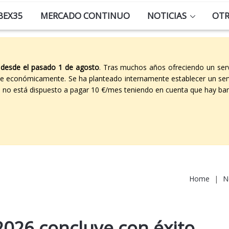
BEX35
MERCADO CONTINUO
NOTICIAS
OT
 desde el pasado 1 de agosto
. Tras muchos años ofreciendo un ser
able económicamente. Se ha planteado internamente establecer un ser
co no está dispuesto a pagar 10 €/mes teniendo en cuenta que hay ban
Home
|
N
2026 concluye con éxito