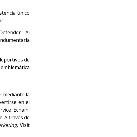
stencia único
r.
Defender - Al
 indumentaria
deportivos de
a emblemática
r mediante la
ertirse en el
rvice Echain,
. A través de
rketing,
Visit