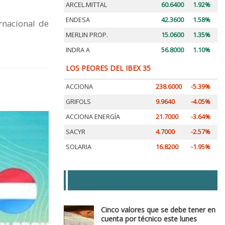
ARCEL.MITTAL
60.6400
1.92%
ENDESA
42.3600
1.58%
rnacional de
MERLIN PROP.
15.0600
1.35%
INDRA A
56.8000
1.10%
LOS PEORES DEL IBEX 35
ACCIONA
238.6000
-5.39%
GRIFOLS
9.9640
-4.05%
ACCIONA ENERGÍA
21.7000
-3.64%
SACYR
4.7000
-2.57%
SOLARIA
16.8200
-1.95%
LAS + LEIDAS
Cinco valores que se debe tener en
cuenta por técnico este lunes