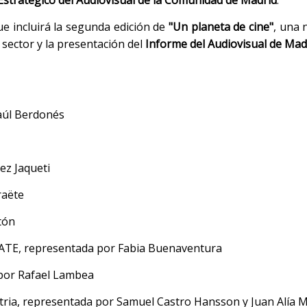
Estratégico del Audiovisual de la Comunidad de Madrid
.
e incluirá la segunda edición de
"Un planeta de cine"
, una 
 sector y la presentación del
Informe del Audiovisual
de Mad
aúl Berdonés
ez Jaqueti
raëte
tón
TE, representada por Fabia Buenaventura
por Rafael Lambea
stria, representada por Samuel Castro Hansson y Juan Alía 