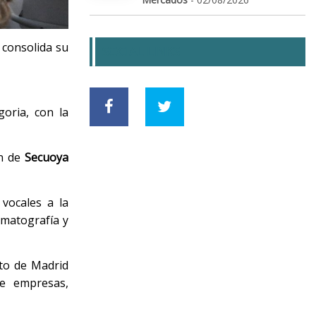
 consolida su
SOCIAL LINKS
oria, con la
ón de
Secuoya
vocales a la
ematografía y
nto de Madrid
re empresas,