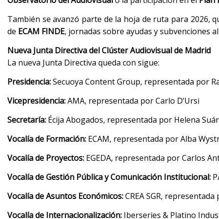
Observatorio del Audiovisual
o la participación en el
Plan 
También se avanzó parte de la hoja de ruta para 2026, qu
de
ECAM FINDE
, jornadas sobre ayudas y subvenciones al
Nueva Junta Directiva del Clúster Audiovisual de Madrid
La nueva Junta Directiva queda con sigue:
Presidencia:
Secuoya Content Group, representada por R
Vicepresidencia:
AMA, representada por Carlo D’Ursi
Secretaría:
Écija Abogados, representada por Helena Suár
Vocalía de Formación:
ECAM, representada por Alba Wyst
Vocalía de Proyectos:
EGEDA, representada por Carlos An
Vocalía de Gestión Pública y Comunicación Institucional:
PA
Vocalía de Asuntos Económicos:
CREA SGR, representada 
Vocalía de Internacionalización:
Iberseries & Platino Indu