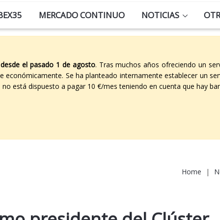
BEX35
MERCADO CONTINUO
NOTICIAS
OT
 desde el pasado 1 de agosto
. Tras muchos años ofreciendo un ser
able económicamente. Se ha planteado internamente establecer un ser
co no está dispuesto a pagar 10 €/mes teniendo en cuenta que hay ban
Home
|
N
mo presidente del Clúster