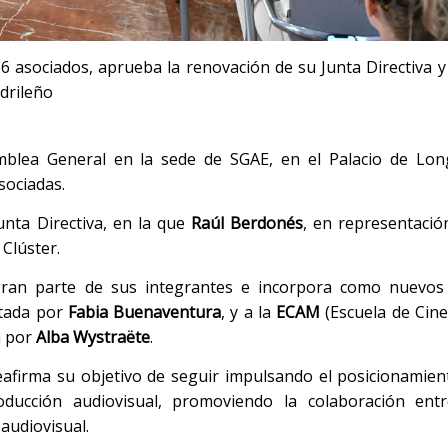
6 asociados, aprueba la renovación de su Junta Directiva y
drileño
lea General en la sede de SGAE, en el Palacio de Long
sociadas.
unta Directiva, en la que
Raúl Berdonés
, en representaci
Clúster.
gran parte de sus integrantes e incorpora como nuevos 
ntada por
Fabia Buenaventura
, y a la
ECAM
(Escuela de Cin
a por
Alba Wystraëte
.
reafirma su objetivo de seguir impulsando el posicionamie
ucción audiovisual, promoviendo la colaboración ent
 audiovisual.