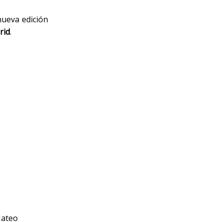
nueva edición
rid
.
Mateo