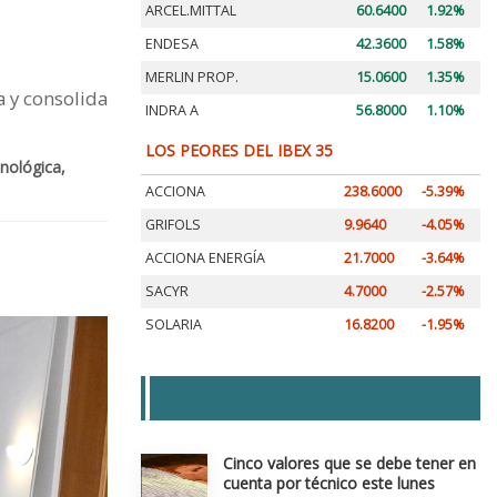
ARCEL.MITTAL
60.6400
1.92%
ENDESA
42.3600
1.58%
MERLIN PROP.
15.0600
1.35%
a y consolida
INDRA A
56.8000
1.10%
LOS PEORES DEL IBEX 35
nológica,
ACCIONA
238.6000
-5.39%
GRIFOLS
9.9640
-4.05%
ACCIONA ENERGÍA
21.7000
-3.64%
SACYR
4.7000
-2.57%
SOLARIA
16.8200
-1.95%
LAS + LEIDAS
Cinco valores que se debe tener en
cuenta por técnico este lunes