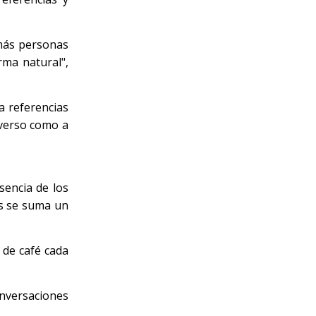
 más personas
rma natural",
a referencias
iverso como a
sencia de los
os se suma un
 de café cada
onversaciones