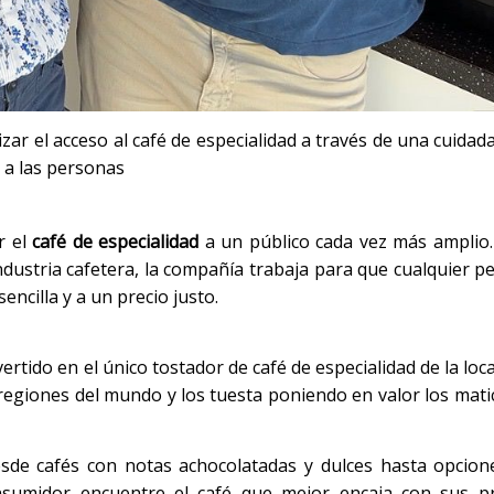
r el acceso al café de especialidad a través de una cuidada
n a las personas
r el
café de especialidad
a un público cada vez más amplio.
ndustria cafetera, la compañía trabaja para que cualquier 
encilla y a un precio justo.
rtido en el único tostador de café de especialidad de la loc
 regiones del mundo y los tuesta poniendo en valor los mati
esde cafés con notas achocolatadas y dulces hasta opcion
onsumidor encuentre el café que mejor encaja con sus pr