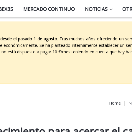
BEX35
MERCADO CONTINUO
NOTICIAS
OT
 desde el pasado 1 de agosto
. Tras muchos años ofreciendo un ser
able económicamente. Se ha planteado internamente establecer un ser
co no está dispuesto a pagar 10 €/mes teniendo en cuenta que hay ban
Home
|
N
ecimiento para acercar el c