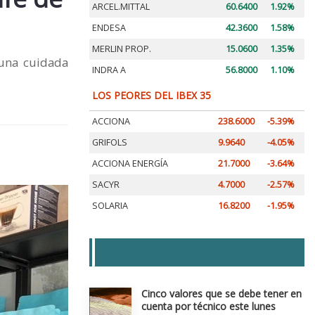
ARCEL.MITTAL
60.6400
1.92%
ENDESA
42.3600
1.58%
MERLIN PROP.
15.0600
1.35%
 una cuidada
INDRA A
56.8000
1.10%
LOS PEORES DEL IBEX 35
ACCIONA
238.6000
-5.39%
GRIFOLS
9.9640
-4.05%
ACCIONA ENERGÍA
21.7000
-3.64%
SACYR
4.7000
-2.57%
SOLARIA
16.8200
-1.95%
LAS + LEIDAS
Cinco valores que se debe tener en
cuenta por técnico este lunes