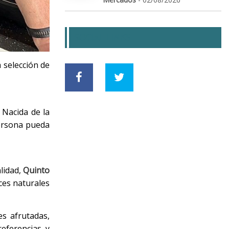
SOCIAL LINKS
 selección de
 Nacida de la
persona pueda
alidad,
Quinto
ces naturales
es afrutadas,
eferencias y