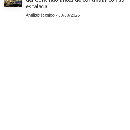
escalada
Análisis tecnico
- 03/08/2026
Luces y sombras de las big tech: Apple
alarma y Amazon "quiere todo el
ecosistema de la IA"
Empresas
- 31/07/2026
El empleo de EEUU y los resultados
marcarán la agenda de la próxima
semana
Mercados
- 02/08/2026