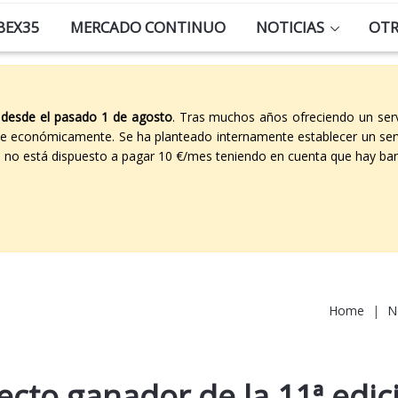
BEX35
MERCADO CONTINUO
NOTICIAS
OT
 desde el pasado 1 de agosto
. Tras muchos años ofreciendo un ser
able económicamente. Se ha planteado internamente establecer un ser
co no está dispuesto a pagar 10 €/mes teniendo en cuenta que hay ban
Home
|
N
yecto ganador de la 11ª edic