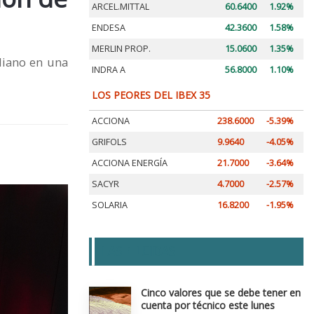
ARCEL.MITTAL
60.6400
1.92%
ENDESA
42.3600
1.58%
MERLIN PROP.
15.0600
1.35%
diano en una
INDRA A
56.8000
1.10%
LOS PEORES DEL IBEX 35
ACCIONA
238.6000
-5.39%
GRIFOLS
9.9640
-4.05%
ACCIONA ENERGÍA
21.7000
-3.64%
SACYR
4.7000
-2.57%
SOLARIA
16.8200
-1.95%
LAS + LEIDAS
Cinco valores que se debe tener en
cuenta por técnico este lunes