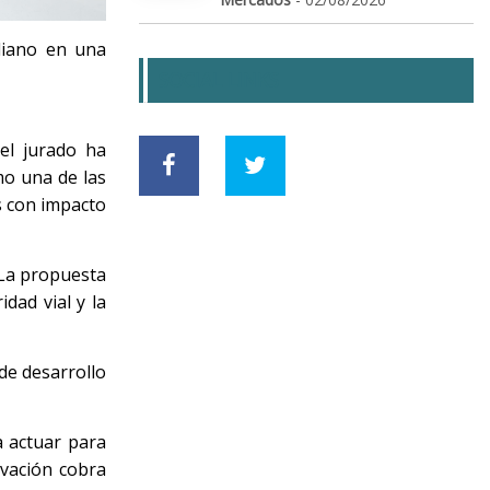
diano en una
SOCIAL LINKS
el jurado ha
mo una de las
s con impacto
 La propuesta
dad vial y la
 de desarrollo
a actuar para
ovación cobra