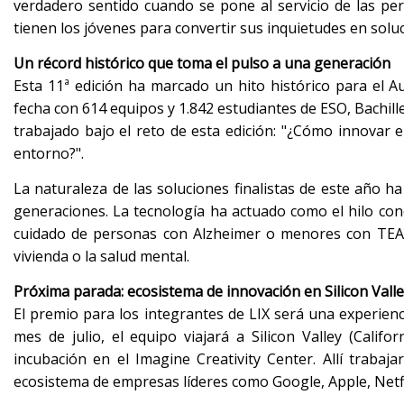
verdadero sentido cuando se pone al servicio de las pe
tienen los jóvenes para convertir sus inquietudes en solu
Un récord histórico que toma el pulso a una generación
Esta 11ª edición ha marcado un hito histórico para el A
fecha con 614 equipos y 1.842 estudiantes de ESO, Bachill
trabajado bajo el reto de esta edición: "¿Cómo innovar e
entorno?".
La naturaleza de las soluciones finalistas de este año h
generaciones. La tecnología ha actuado como el hilo cond
cuidado de personas con Alzheimer o menores con TEA, h
vivienda o la salud mental.
Próxima parada: ecosistema de innovación en Silicon Vall
El premio para los integrantes de LIX será una experienc
mes de julio, el equipo viajará a Silicon Valley (Calif
incubación en el Imagine Creativity Center. Allí traba
ecosistema de empresas líderes como Google, Apple, Netfl