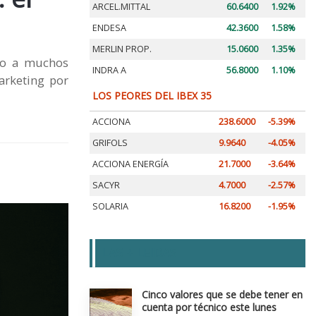
ARCEL.MITTAL
60.6400
1.92%
ENDESA
42.3600
1.58%
MERLIN PROP.
15.0600
1.35%
ado a muchos
INDRA A
56.8000
1.10%
arketing por
LOS PEORES DEL IBEX 35
ACCIONA
238.6000
-5.39%
GRIFOLS
9.9640
-4.05%
ACCIONA ENERGÍA
21.7000
-3.64%
SACYR
4.7000
-2.57%
SOLARIA
16.8200
-1.95%
LAS + LEIDAS
Cinco valores que se debe tener en
cuenta por técnico este lunes