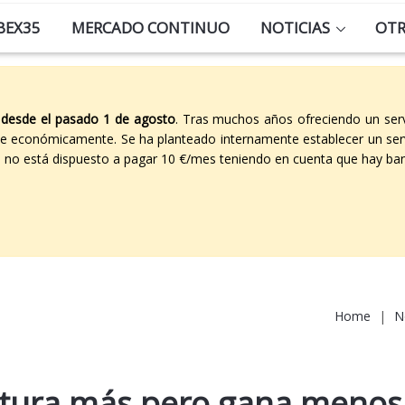
BEX35
MERCADO CONTINUO
NOTICIAS
OT
 desde el pasado 1 de agosto
. Tras muchos años ofreciendo un ser
able económicamente. Se ha planteado internamente establecer un ser
co no está dispuesto a pagar 10 €/mes teniendo en cuenta que hay ban
Home
|
N
ctura más pero gana menos: