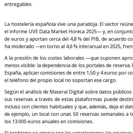
entregables
La hostelería española vive una paradoja. El sector reú
el informe UVE Data Market Horeca 2025— y, en conjunto
de euros y aportan cerca del 4,8 % del PIB, de acuerdo co
ha moderado —en torno al 4,6 % interanual en 2025, frente 
A la presión de los costes laborales —que suponen apr
menos visible: la dependencia de los portales de reserv
España, aplican comisiones de entre 1,50 y 4 euros por c
el teléfono del propio local no soportan ese cargo.
Según el análisis de Maserai Digital sobre datos público
sus reservas a través de estas plataformas puede destin
incluso con clientes habituales y que, además, deja el d
de ejemplo, un local con unas 50 reservas semanales a 
los 13.000 euros anuales en comisiones.
El problema se agrava con las cancelaciones: las reservas