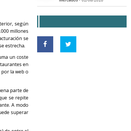
SOCIAL LINKS
terior, según
.000 millones
acturación se
se estrecha.
suma un coste
staurantes en
 por la web o
uena parte de
que se repite
rante. A modo
puede superar
) de entre el