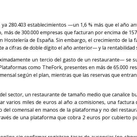
ne ya 280.403 establecimientos —un 1,6 % más que el año an
, más de 300.000 empresas que facturan por encima de 157
n Hostelería de España. Sin embargo, el crecimiento de la f
a cifras de doble dígito el año anterior— y la rentabilidad 
oximadamente un tercio del gasto de un restaurante— se 
a. Plataformas como TheFork, presentes en más de 65.000 re
omensal según el plan, mientras que las reservas que entran
s del sector, un restaurante de tamaño medio que canalice b
ar varios miles de euros al año a comisiones, una factura 
ato del comensal en manos de la plataforma y no del restau
través de una plataforma que cobra 2 euros por cubierto 
 online sin confirmar registran tasas de ausencias (no-shows