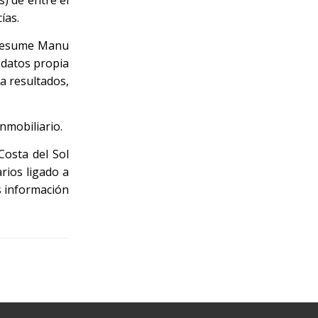
ías.
, resume Manu
 datos propia
a resultados,
inmobiliario.
Costa del Sol
rios ligado a
s información