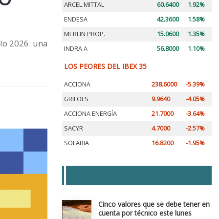
ARCEL.MITTAL
60.6400
1.92%
ENDESA
42.3600
1.58%
MERLIN PROP.
15.0600
1.35%
lo 2026: una
INDRA A
56.8000
1.10%
LOS PEORES DEL IBEX 35
ACCIONA
238.6000
-5.39%
GRIFOLS
9.9640
-4.05%
ACCIONA ENERGÍA
21.7000
-3.64%
SACYR
4.7000
-2.57%
SOLARIA
16.8200
-1.95%
LAS + LEIDAS
Cinco valores que se debe tener en
cuenta por técnico este lunes