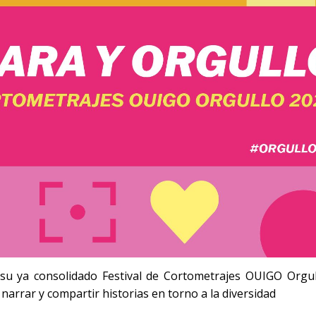
su ya consolidado Festival de Cortometrajes OUIGO Orgul
arrar y compartir historias en torno a la diversidad