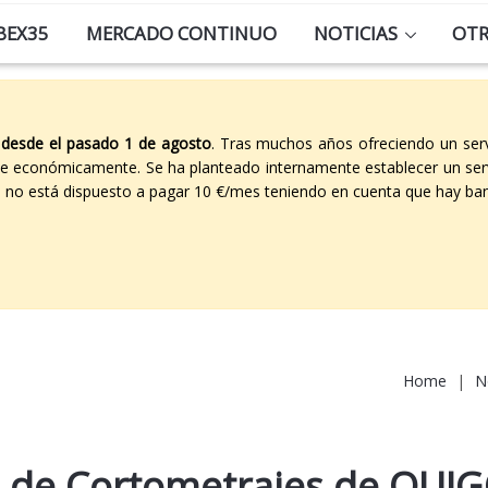
BEX35
MERCADO CONTINUO
NOTICIAS
OT
 desde el pasado 1 de agosto
. Tras muchos años ofreciendo un ser
able económicamente. Se ha planteado internamente establecer un ser
co no está dispuesto a pagar 10 €/mes teniendo en cuenta que hay ban
Home
|
N
so de Cortometrajes de OUI