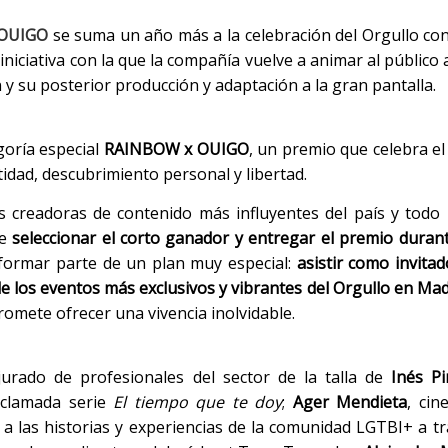
OUIGO
se suma un año más a la celebración del Orgullo con
niciativa con la que la compañía vuelve a animar al público 
 y su posterior producción y adaptación a la gran pantalla.
goría especial
RAINBOW x OUIGO
, un premio que celebra el
dad, descubrimiento personal y libertad.
as creadoras de contenido más influyentes del país y todo
de
seleccionar el corto ganador y entregar el premio durant
 formar parte de un plan muy especial:
asistir como invitad
 los eventos más exclusivos y vibrantes del Orgullo en Mad
romete ofrecer una vivencia inolvidable.
jurado de profesionales del sector de la talla de
Inés Pi
 aclamada serie
El tiempo que te doy
;
Ager Mendieta
, cin
ad a las historias y experiencias de la comunidad LGTBI+ a tr