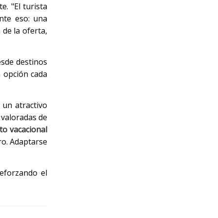
e. "El turista
ente eso: una
de la oferta,
esde destinos
a opción cada
 un atractivo
s valoradas de
to vacacional
ero. Adaptarse
eforzando el