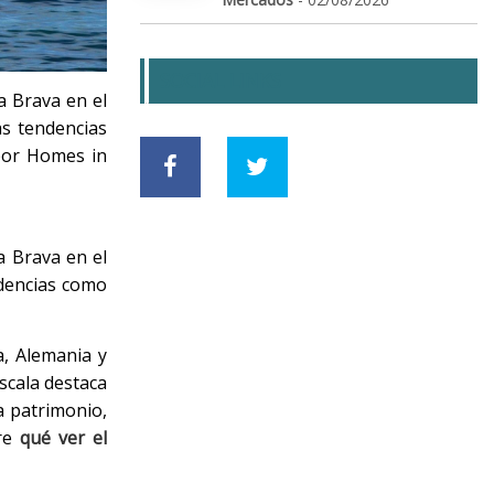
SOCIAL LINKS
a Brava en el
as tendencias
 por Homes in
a Brava en el
ndencias como
a, Alemania y
scala destaca
na patrimonio,
bre
qué ver el