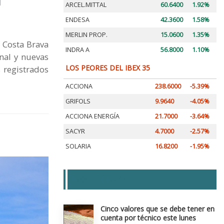
ARCEL.MITTAL
60.6400
1.92%
ENDESA
42.3600
1.58%
MERLIN PROP.
15.0600
1.35%
a Costa Brava
INDRA A
56.8000
1.10%
nal y nuevas
LOS PEORES DEL IBEX 35
s registrados
ACCIONA
238.6000
-5.39%
GRIFOLS
9.9640
-4.05%
ACCIONA ENERGÍA
21.7000
-3.64%
SACYR
4.7000
-2.57%
SOLARIA
16.8200
-1.95%
LAS + LEIDAS
Cinco valores que se debe tener en
cuenta por técnico este lunes