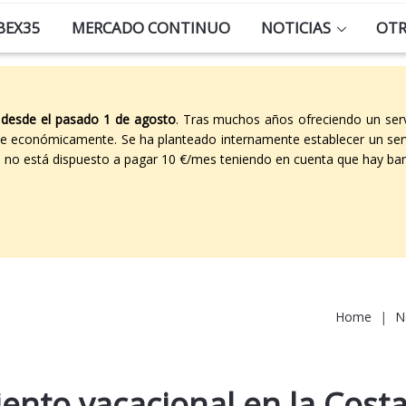
BEX35
MERCADO CONTINUO
NOTICIAS
OT
 desde el pasado 1 de agosto
. Tras muchos años ofreciendo un ser
able económicamente. Se ha planteado internamente establecer un ser
co no está dispuesto a pagar 10 €/mes teniendo en cuenta que hay ban
Home
|
N
iento vacacional en la Cost