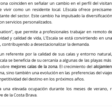
ona coinciden en señalar un cambio en el perfil del visitant
 de vivir como un residente local. LEscala ofrece precisam
ante del sector. Este cambio ha impulsado la diversificación 
con servicios personalizados.
kation", que permite a profesionales trabajar en remoto d
vidad y calidad de vida, L’Escala se está convirtiendo en un
, contribuyendo a desestacionalizar la demanda.
n referente por la calidad de sus calas y entorno natural,
Escala se beneficia de su cercanía a algunas de las playas má
 sobre
mejores calas de la zona
. El crecimiento del
alojamien
ona, sino también una evolución en las preferencias del viaj
etitividad del destino en los próximos años.
 a una elevada ocupación durante los meses de verano, r
e de la Costa Brava.