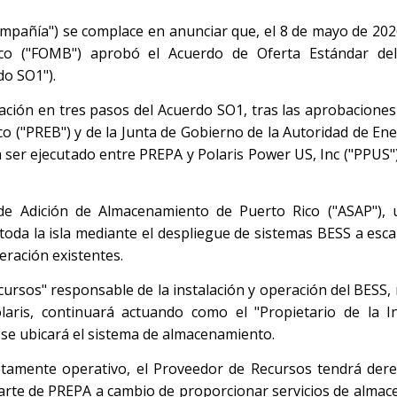
Compañía") se complace en anunciar que, el 8 de mayo de 2026
Rico ("FOMB") aprobó el Acuerdo de Oferta Estándar de
do SO1").
ción en tres pasos del Acuerdo SO1, tras las aprobaciones
 ("PREB") y de la Junta de Gobierno de la Autoridad de Ener
 ser ejecutado entre PREPA y Polaris Power US, Inc ("PPUS"), 
 Adición de Almacenamiento de Puerto Rico ("ASAP"), un
n toda la isla mediante el despliegue de sistemas BESS a esca
ración existentes.
ursos" responsable de la instalación y operación del BESS,
laris, continuará actuando como el "Propietario de la I
se ubicará el sistema de almacenamiento.
tamente operativo, el Proveedor de Recursos tendrá dere
parte de PREPA a cambio de proporcionar servicios de alma