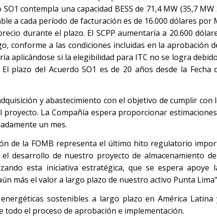
do SO1 contempla una capacidad BESS de 71,4 MW (35,7 MW x 
ble a cada período de facturación es de 16.000 dólares por
recio durante el plazo. El SCPP aumentaría a 20.600 dóla
go, conforme a las condiciones incluidas en la aprobación d
 aplicándose si la elegibilidad para ITC no se logra debido
. El plazo del Acuerdo SO1 es de 20 años desde la Fecha
quisición y abastecimiento con el objetivo de cumplir con l
del proyecto. La Compañía espera proporcionar estimaciones
imadamente un mes.
n de la FOMB representa el último hito regulatorio impor
 el desarrollo de nuestro proyecto de almacenamiento de
ndo esta iniciativa estratégica, que se espera apoye la
 aún más el valor a largo plazo de nuestro activo Punta Lima"
nergéticas sostenibles a largo plazo en América Latina 
te todo el proceso de aprobación e implementación.