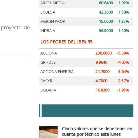
ARCEL.MITTAL
60.6400
1.92%
ENDESA
42.3600
1.58%
MERLIN PROP.
15.0600
1.35%
 proyecto de
INDRA A
56.8000
1.10%
LOS PEORES DEL IBEX 35
ACCIONA
238.6000
-5.39%
GRIFOLS
9.9640
-4.05%
ACCIONA ENERGÍA
21.7000
-3.64%
SACYR
4.7000
-2.57%
SOLARIA
16.8200
-1.95%
LAS + LEIDAS
Cinco valores que se debe tener en
cuenta por técnico este lunes