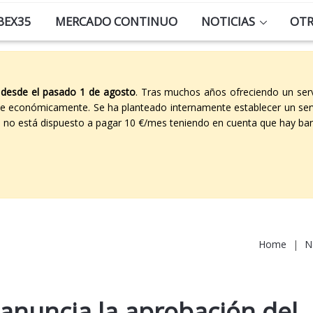
BEX35
MERCADO CONTINUO
NOTICIAS
OT
 desde el pasado 1 de agosto
. Tras muchos años ofreciendo un ser
able económicamente. Se ha planteado internamente establecer un ser
co no está dispuesto a pagar 10 €/mes teniendo en cuenta que hay ban
Home
|
N
anuncia la aprobación del