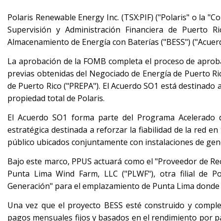
Polaris Renewable Energy Inc. (TSX:PIF) ("Polaris" o la "
Supervisión y Administración Financiera de Puerto 
Almacenamiento de Energía con Baterías ("BESS") ("Acuer
La aprobación de la FOMB completa el proceso de aproba
previas obtenidas del Negociado de Energía de Puerto Rico
de Puerto Rico ("PREPA"). El Acuerdo SO1 está destinado a
propiedad total de Polaris.
El Acuerdo SO1 forma parte del Programa Acelerado de
estratégica destinada a reforzar la fiabilidad de la red e
público ubicados conjuntamente con instalaciones de gene
Bajo este marco, PPUS actuará como el "Proveedor de Rec
Punta Lima Wind Farm, LLC ("PLWF"), otra filial de Po
Generación" para el emplazamiento de Punta Lima donde 
Una vez que el proyecto BESS esté construido y comple
pagos mensuales fijos y basados en el rendimiento por 