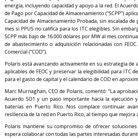
energía, incluyendo capacidad y apoyo a la red. El Acuer
de Pago por Capacidad de Almacenamiento ("SCPP") aplica
Capacidad de Almacenamiento Probada, sin escalada de p
mes si PPUS no califica para los ITC elegibles. Sin embar
SCPP más bajo de 16.000 dólares por MW al mes continuaría
de abastecimiento o adquisición relacionadas con FEOC
Comercial ("COD").
Polaris está avanzando activamente en su estrategia de ad
aplicables de FEOC y preservar la elegibilidad para ITC 
para el gasto de capital y el calendario de COD en aprox
Marc Murnaghan, CEO de Polaris, comentó: "La aprobació
Acuerdo SO1 y un paso importante hacia la ejecución y
baterías en Puerto Rico. Nos complace continuar avanza
resiliencia de la red en Puerto Rico, al tiempo que mejora
Polaris mantiene su compromiso de ofrecer soluciones e
espera colaborar con todas las partes interesadas duran