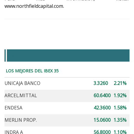
www.northfieldcapital.com.
MEJORES Y PEORES DEL IBEX 35
LOS MEJORES DEL IBEX 35
UNICAJA BANCO
3.3260
2.21%
ARCEL.MITTAL
60.6400
1.92%
ENDESA
42.3600
1.58%
MERLIN PROP.
15.0600
1.35%
INDRA A
56.8000
1.10%