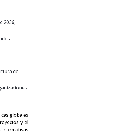
e 2026,
cados
uctura de
rganizaciones
icas globales
royectos y el
s normativas