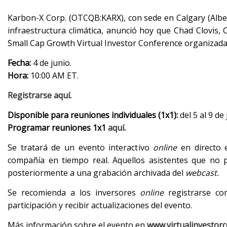
Karbon-X Corp. (OTCQB:KARX), con sede en Calgary (Alber
infraestructura climática, anunció hoy que Chad Clovis, C
Small Cap Growth Virtual Investor Conference organizada
Fecha:
4 de junio.
Hora:
10:00 AM ET.
Registrarse aquí
.
Disponible para reuniones individuales (1x1):
del 5 al 9 de 
Programar reuniones 1x1
aquí
.
Se tratará de un evento interactivo
online
en directo 
compañía en tiempo real. Aquellos asistentes que no p
posteriormente a una grabación archivada del
webcast.
Se recomienda a los inversores
online
registrarse con
participación y recibir actualizaciones del evento.
Más información sobre el evento en
www.virtualinvestor