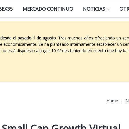
BEX35
MERCADO CONTINUO
NOTICIAS
OT
 desde el pasado 1 de agosto
. Tras muchos años ofreciendo un ser
able económicamente. Se ha planteado internamente establecer un ser
co no está dispuesto a pagar 10 €/mes teniendo en cuenta que hay ban
Home
|
N
 Small Cap Growth Virtual