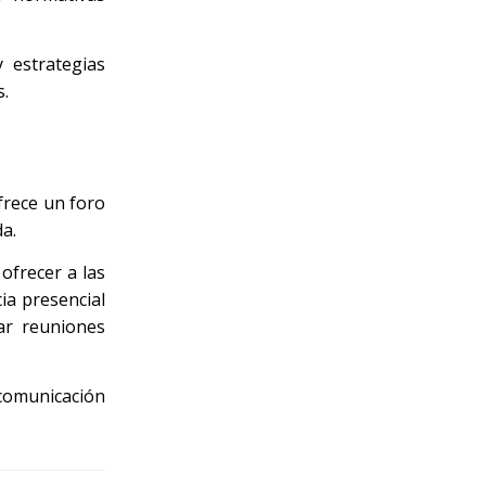
 estrategias
s.
frece un foro
a.
ofrecer a las
ia presencial
ar reuniones
 comunicación