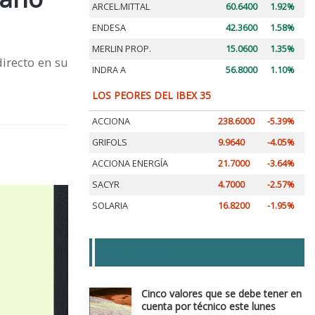
ARCEL.MITTAL
60.6400
1.92%
ENDESA
42.3600
1.58%
MERLIN PROP.
15.0600
1.35%
irecto en su
INDRA A
56.8000
1.10%
LOS PEORES DEL IBEX 35
ACCIONA
238.6000
-5.39%
GRIFOLS
9.9640
-4.05%
ACCIONA ENERGÍA
21.7000
-3.64%
SACYR
4.7000
-2.57%
SOLARIA
16.8200
-1.95%
LAS + LEIDAS
Cinco valores que se debe tener en
cuenta por técnico este lunes