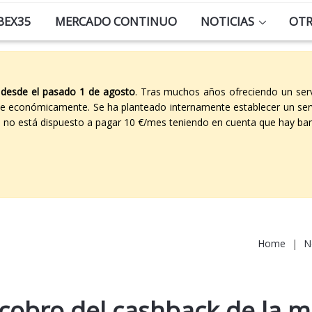
BEX35
MERCADO CONTINUO
NOTICIAS
OT
 desde el pasado 1 de agosto
. Tras muchos años ofreciendo un ser
able económicamente. Se ha planteado internamente establecer un ser
co no está dispuesto a pagar 10 €/mes teniendo en cuenta que hay ban
Home
|
N
 cobro del cashback de la 