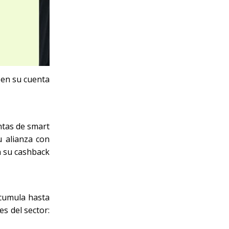
 en su cuenta
ntas de smart
u alianza con
n su cashback
acumula hasta
s del sector: