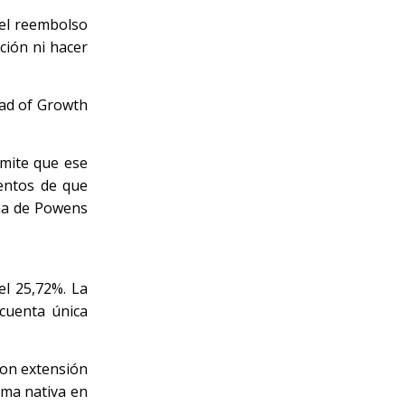
 el reembolso
ción ni hacer
ad of Growth
rmite que ese
entos de que
aña de Powens
el 25,72%. La
cuenta única
con extensión
rma nativa en