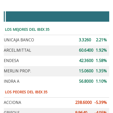
MEJORES Y PEORES DEL IBEX 35
LOS MEJORES DEL IBEX 35
UNICAJA BANCO
3.3260
2.21%
ARCEL.MITTAL
60.6400
1.92%
ENDESA
42.3600
1.58%
MERLIN PROP.
15.0600
1.35%
INDRA A
56.8000
1.10%
LOS PEORES DEL IBEX 35
ACCIONA
238.6000
-5.39%
GRIFOLS
9.9640
-4.05%