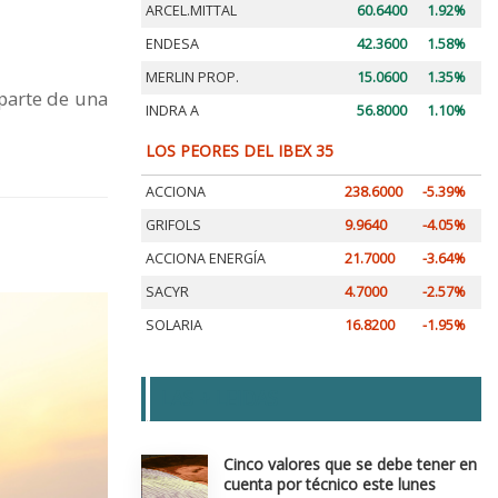
ARCEL.MITTAL
60.6400
1.92%
ENDESA
42.3600
1.58%
MERLIN PROP.
15.0600
1.35%
 parte de una
INDRA A
56.8000
1.10%
LOS PEORES DEL IBEX 35
ACCIONA
238.6000
-5.39%
GRIFOLS
9.9640
-4.05%
ACCIONA ENERGÍA
21.7000
-3.64%
SACYR
4.7000
-2.57%
SOLARIA
16.8200
-1.95%
LAS + LEIDAS
Cinco valores que se debe tener en
cuenta por técnico este lunes