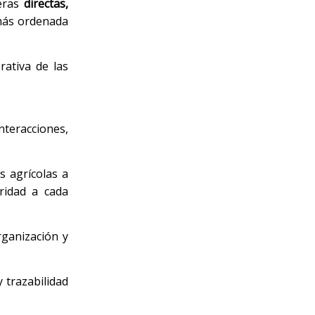
ieras
directas,
más ordenada
rativa de las
nteracciones,
s agrícolas a
ridad a cada
ganización y
 trazabilidad