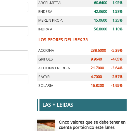
ARCEL.MITTAL
60.6400
1.92%
ENDESA
42.3600
1.58%
MERLIN PROP.
15.0600
1.35%
INDRA A
56.8000
1.10%
LOS PEORES DEL IBEX 35
ACCIONA
238.6000
-5.39%
GRIFOLS
9.9640
-4.05%
ACCIONA ENERGÍA
21.7000
-3.64%
SACYR
4.7000
-2.57%
SOLARIA
16.8200
-1.95%
LAS + LEIDAS
.
Cinco valores que se debe tener en
cuenta por técnico este lunes