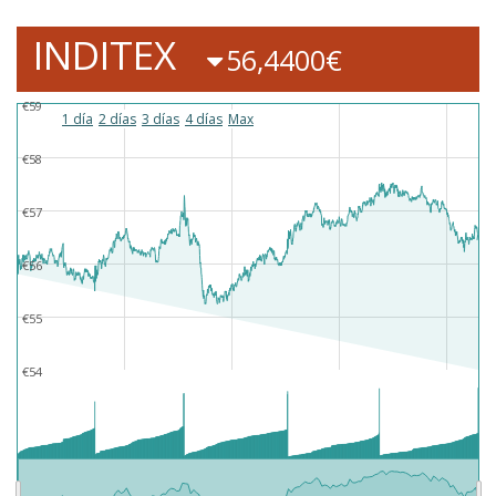
INDITEX
56,4400€
€59
1 día
2 días
3 días
4 días
Max
€58
€57
€56
€55
€54