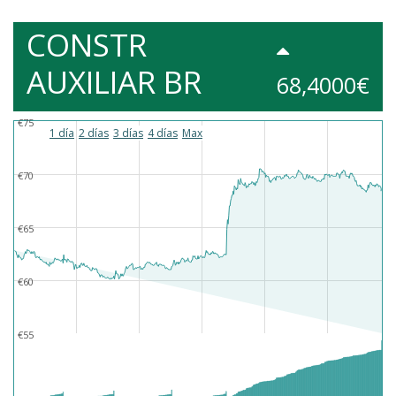
CONSTR
AUXILIAR BR
68,4000€
€75
1 día
2 días
3 días
4 días
Max
€70
€65
€60
€55