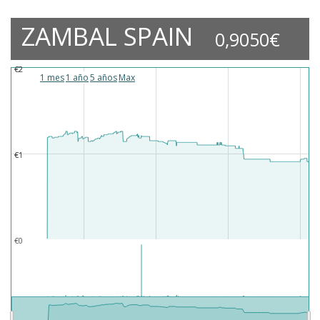
ZAMBAL SPAIN
0,9050€
€2
€2
1 mes
1 año
5 años
Max
€1
€1
€0