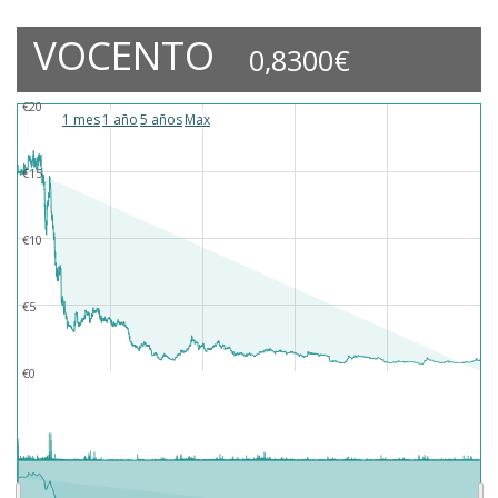
VOCENTO
0,8300€
€20
1 mes
1 año
5 años
Max
€15
€10
€5
€0