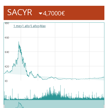
SACYR
4,7000€
€80
1 mes
1 año
5 años
Max
€60
€40
€20
€0