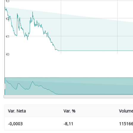
€3
€2
€1
€0
Var. Neta
Var. %
Volum
-0,0003
-8,11
11516