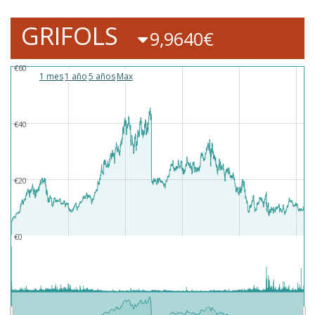
GRIFOLS
9,9640€
€60
1 mes
1 año
5 años
Max
€40
€20
€0